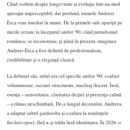
Când vorbim despre longevitate și evoluție într-un mod
aproape imperceptibil, dar profund, numele Andreei
Esca vine imediat în minte. De la primele sale apariții pe
micile ecrane la începutul anilor '90, când jurnalismul
românesc se reconstruia, și până în prezent, imaginea
Andreei Esca a fost definită de profesionalism,
credibilitate și o eleganță clasică.
La debutul său, stilul era cel specific anilor '90: coafuri
voluminoase, sacouri structurate, machiaj discret. Însă,
esența – seriozitatea, claritatea dicției și prezența calmă
– a rămas neschimbată. De-a lungul deceniilor, Andreea
a adaptat subtil garderoba și coafura la tendințele
fiecărei epoci, fără a-și trăda însă identitatea. În 2026, o