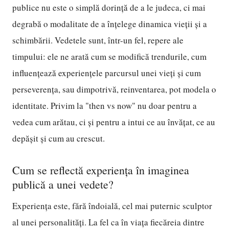
publice nu este o simplă dorință de a le judeca, ci mai
degrabă o modalitate de a înțelege dinamica vieții și a
schimbării. Vedetele sunt, într-un fel, repere ale
timpului: ele ne arată cum se modifică trendurile, cum
influențează experiențele parcursul unei vieți și cum
perseverența, sau dimpotrivă, reinventarea, pot modela o
identitate. Privim la "then vs now" nu doar pentru a
vedea cum arătau, ci și pentru a intui ce au învățat, ce au
depășit și cum au crescut.
Cum se reflectă experiența în imaginea
publică a unei vedete?
Experiența este, fără îndoială, cel mai puternic sculptor
al unei personalități. La fel ca în viața fiecăreia dintre