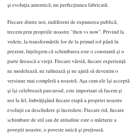
și evoluția autentică, nu perfecțiunea fabricată.
Fiecare dintre noi, indiferent de expunerea publică,
trecem prin propriile noastre "then vs now". Privind la
vedete, la transformările lor de la primul rol până în
prezent, înțelegem că schimbarea este o constantă și o
parte firească a vieții. Fiecare vârstă, fiecare experiență
ne modelează, ne rafinează și ne ajută să devenim o
versiune mai completă a noastră. Așa cum ele își acceptă
și își celebrează parcursul, este important să facem și
noi la fel, îmbrățișând fiecare etapă a propriei noastre
evoluții cu deschidere și încredere. Fiecare rid, fiecare
schimbare de stil sau de atitudine este o mărturie a
poveștii noastre, o poveste unică și prețioasă.