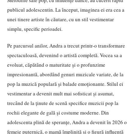
Melodiile sale pop, cu influențe dance, au cucerit rapid
publicul adolescentin. La început, imaginea ei era cea a
unei tinere artiste în căutare, cu un stil vestimentar
simplu, specific perioadei.
Pe parcursul anilor, Andra a trecut printr-o transformare
spectaculoasă, devenind o artistă completă. Vocea sa a
evoluat, căpătând o maturitate și o profunzime
impresionantă, abordând genuri muzicale variate, de la
pop la muzică populară și balade emoționante. Stilul ei
vestimentar a devenit mult mai sofisticat și asumat,
trecând de la ținute de scenă specifice muzicii pop la
rochii elegante de gală și costume moderne. Din
adolescenta plină de speranțe, Andra a devenit în 2026 o
femeie puternică, o mamă împlinită și o figură influentă