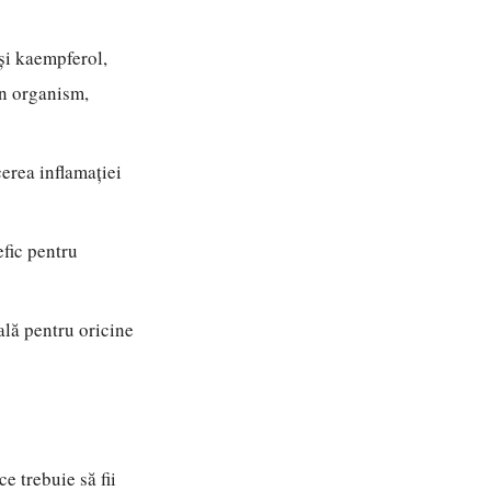
și kaempferol,
in organism,
erea inflamației
efic pentru
ală pentru oricine
e trebuie să fii