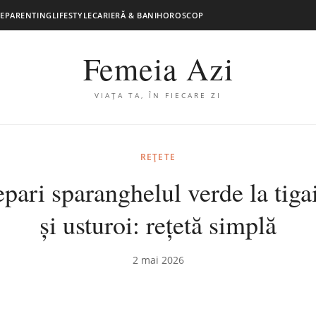
E
PARENTING
LIFESTYLE
CARIERĂ & BANI
HOROSCOP
Femeia Azi
VIAȚA TA, ÎN FIECARE ZI
REȚETE
ari sparanghelul verde la tiga
și usturoi: rețetă simplă
2 mai 2026