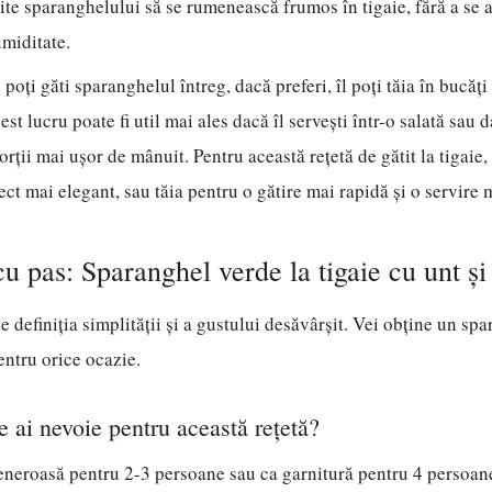
ite sparanghelului să se rumenească frumos în tigaie, fără a se 
umiditate.
poți găti sparanghelul întreg, dacă preferi, îl poți tăia în bucăți
est lucru poate fi util mai ales dacă îl servești într-o salată sau 
orții mai ușor de mânuit. Pentru această rețetă de gătit la tigaie, 
ct mai elegant, sau tăia pentru o gătire mai rapidă și o servire 
cu pas: Sparanghel verde la tigaie cu unt și
e definiția simplității și a gustului desăvârșit. Vei obține un sp
entru orice ocazie.
e ai nevoie pentru această rețetă?
eneroasă pentru 2-3 persoane sau ca garnitură pentru 4 persoane