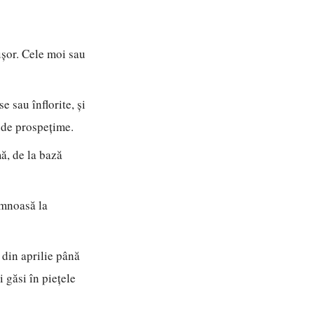
ușor. Cele moi sau
e sau înflorite, și
 de prospețime.
ă, de la bază
lemnoasă la
din aprilie până
i găsi în piețele