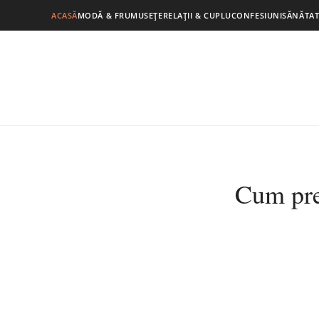
ACASĂ
MODĂ & FRUMUSEȚE
RELAȚII & CUPLU
CONFESIUNI
SĂNĂTAT
Cum prep