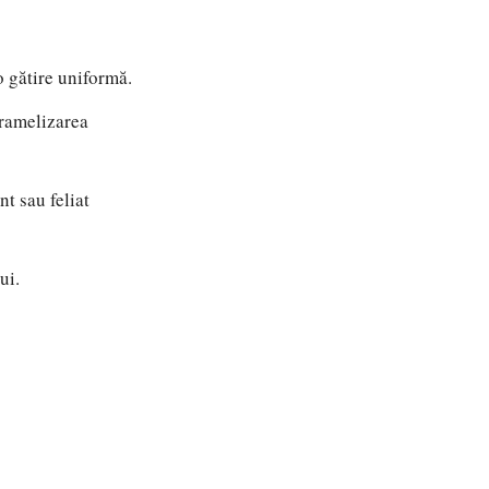
 gătire uniformă.
aramelizarea
t sau feliat
ui.