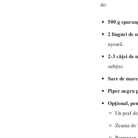
de:
500 g sparan
2 linguri de 
ușoară.
2-3 căței de 
subțire.
Sare de mare
Piper negru 
Opțional, pen
Un praf de
Zeama de l
Parmezan r