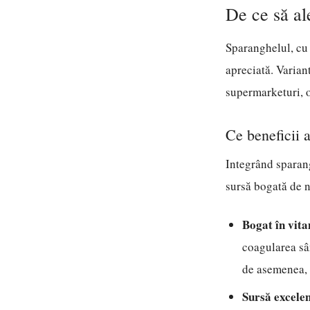
De ce să al
Sparanghelul, cu 
apreciată. Varian
supermarketuri, o
Ce beneficii 
Integrând sparang
sursă bogată de n
Bogat în vita
coagularea sân
de asemenea, m
Sursă excelen