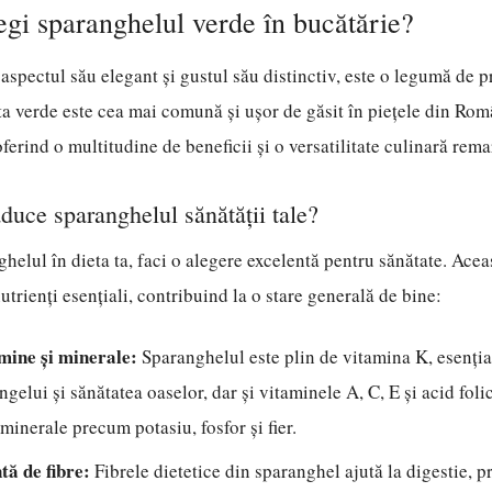
egi sparanghelul verde în bucătărie?
aspectul său elegant și gustul său distinctiv, este o legumă de 
ta verde este cea mai comună și ușor de găsit în piețele din Româ
ferind o multitudine de beneficii și o versatilitate culinară rema
aduce sparanghelul sănătății tale?
helul în dieta ta, faci o alegere excelentă pentru sănătate. Ace
utrienți esențiali, contribuind la o stare generală de bine:
mine și minerale:
Sparanghelul este plin de vitamina K, esenția
gelui și sănătatea oaselor, dar și vitaminele A, C, E și acid folic
inerale precum potasiu, fosfor și fier.
tă de fibre:
Fibrele dietetice din sparanghel ajută la digestie, p