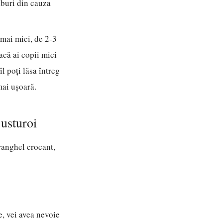
aburi din cauza
 mai mici, de 2-3
dacă ai copii mici
îl poți lăsa întreg
mai ușoară.
 usturoi
aranghel crocant,
, vei avea nevoie