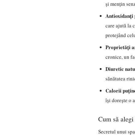
și mențin senz
Antioxidanți 
care ajută la 
protejând celu
Proprietăți a
cronice, un f
Diuretic natu
sănătatea rini
Calorii puțin
își dorește o 
Cum să alegi 
Secretul unui spa