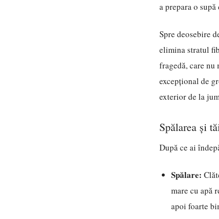
a prepara o supă 
Spre deosebire de
elimina stratul fi
fragedă, care nu 
excepțional de gr
exterior de la jum
Spălarea și t
După ce ai îndepă
Spălare:
Clăte
mare cu apă r
apoi foarte bi