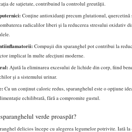
ația de sațietate, contribuind la controlul greutății.
puternici:
Conține antioxidanți precum glutationul, quercetină 
combaterea radicalilor liberi și la reducerea stresului oxidativ d
lele.
ntiinflamatorii:
Compușii din sparanghel pot contribui la reduc
actor implicat în multe afecțiuni moderne.
ral:
Ajută la eliminarea excesului de lichide din corp, fiind ben
chilor și a sistemului urinar.
e:
Cu un conținut caloric redus, sparanghelul este o opțiune ide
alimentație echilibrată, fără a compromite gustul.
sparanghelul verde proaspăt?
ranghel delicios începe cu alegerea legumelor potrivite. Iată la c