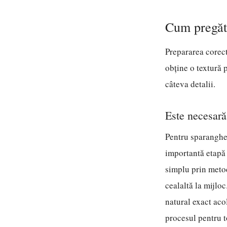
Cum pregăte
Prepararea corect
obține o textură 
câteva detalii.
Este necesară
Pentru sparanghel
importantă etapă 
simplu prin metod
cealaltă la mijlo
natural exact aco
procesul pentru t