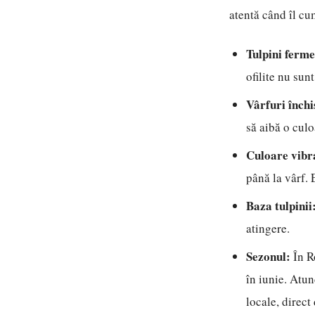
atentă când îl cu
Tulpini ferme
ofilite nu sun
Vârfuri închi
să aibă o cul
Culoare vibr
până la vârf. 
Baza tulpinii
atingere.
Sezonul:
În R
în iunie. Atun
locale, direct