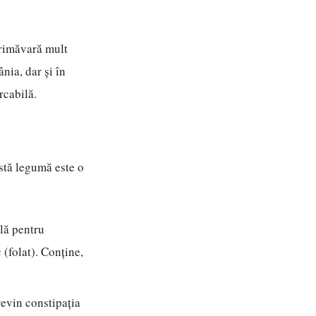
primăvară mult
nia, dar și în
rcabilă.
astă legumă este o
lă pentru
 (folat). Conține,
revin constipația