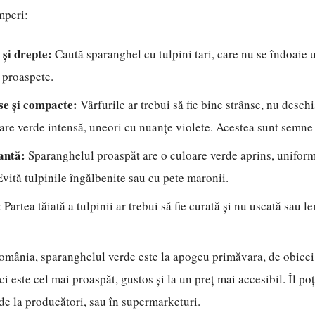
mperi:
 și drepte:
Caută sparanghel cu tulpini tari, care nu se îndoaie 
t proaspete.
se și compacte:
Vârfurile ar trebui să fie bine strânse, nu deschis
oare verde intensă, uneori cu nuanțe violete. Acestea sunt semne
antă:
Sparanghelul proaspăt are o culoare verde aprins, uniform
Evită tulpinile îngălbenite sau cu pete maronii.
:
Partea tăiată a tulpinii ar trebui să fie curată și nu uscată sau 
omânia, sparanghelul verde este la apogeu primăvara, de obicei 
ci este cel mai proaspăt, gustos și la un preț mai accesibil. Îl poț
 de la producători, sau în supermarketuri.