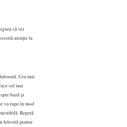
sigura că vei
cesită atenție la
elaborată. Cea mai
face cel mai
spre bază și
 se va rupe în mod
mestibilă. Repetă
u folosită pentru