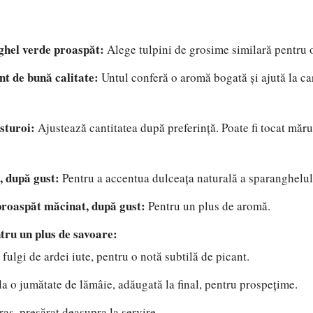
ghel verde proaspăt:
Alege tulpini de grosime similară pentru o
unt de bună calitate:
Untul conferă o aromă bogată și ajută la c
usturoi:
Ajustează cantitatea după preferință. Poate fi tocat mărun
, după gust:
Pentru a accentua dulceața naturală a sparanghelul
proaspăt măcinat, după gust:
Pentru un plus de aromă.
tru un plus de savoare:
 fulgi de ardei iute, pentru o notă subtilă de picant.
a o jumătate de lămâie, adăugată la final, pentru prospețime.
as, presărat deasupra la servire.