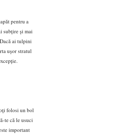
capăt pentru a
i subțire și mai
 Dacă ai tulpini
ta ușor stratul
excepție.
ți folosi un bol
ă-te că le usuci
 este important