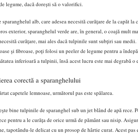
de legume, dacă dorești să o valorifici.
 sparanghelul alb, care adesea necesită curățare de la capăt la 
bros exterior, sparanghelul verde are, în general, o coajă mult ma
necesită curățare, mai ales dacă tulpinile sunt subțiri sau medii.
oase și fibroase, poți folosi un peeler de legume pentru a îndepăr
ătatea inferioară a tulpinii, însă acest lucru este mai degrabă o 
ăierea corectă a sparanghelului
rtat capetele lemnoase, următorul pas este spălarea.
ște bine tulpinile de sparanghel sub un jet blând de apă rece. Po
ece pentru a le curăța de orice urmă de pământ sau nisip. Asigur
ne, tapotându-le delicat cu un prosop de hârtie curat. Acest pas