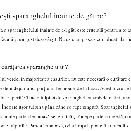
ști sparanghelul înainte de gătire?
ă a sparanghelului înainte de a-l găti este crucială pentru a te a
plăcută și un gust desăvârșit. Nu este un proces complicat, dar ne
 curățarea sparanghelului?
ul verde, în majoritatea cazurilor, nu este necesară o curățare 
este îndepărtarea porțiunii lemnoase de la bază. Acest lucru se 
a "ruperii": Ține o tulpină de sparanghel cu ambele mâini, una 
c. Îndoaie ușor tulpina până când se rupe singură. Sparanghelul
lo unde partea lemnoasă se termină și începe partea fragedă, co
oate tulpinile. Partea lemnoasă, odată ruptă, poate fi aruncată sa