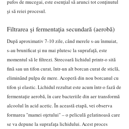
pufos de mucegai, este esențial să arunci tot conținutul
și să reiei procesul.
Filtrarea și fermentația secundară (aerobă)
După aproximativ 7-10 zile, când merele s-au înmuiat,
s-au brunificat și nu mai plutesc la suprafață, este
momentul să le filtrezi. Strecoară lichidul printr-o sită
fină sau un tifon curat, într-un alt borcan curat de sticlă,
eliminând pulpa de mere. Acoperă din nou borcanul cu
tifon și elastic. Lichidul rezultat este acum într-o fază de
fermentație aerobă, în care bacteriile din aer transformă
alcoolul în acid acetic. În această etapă, vei observa
formarea "mamei oțetului" – o peliculă gelatinoasă care
se va depune la suprafața lichidului. Acest proces