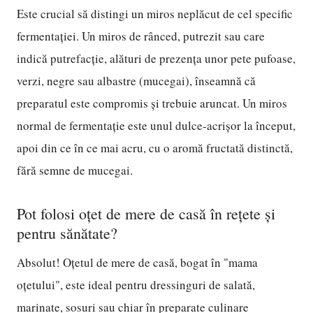
Este crucial să distingi un miros neplăcut de cel specific
fermentației. Un miros de rânced, putrezit sau care
indică putrefacție, alături de prezența unor pete pufoase,
verzi, negre sau albastre (mucegai), înseamnă că
preparatul este compromis și trebuie aruncat. Un miros
normal de fermentație este unul dulce-acrișor la început,
apoi din ce în ce mai acru, cu o aromă fructată distinctă,
fără semne de mucegai.
Pot folosi oțet de mere de casă în rețete și
pentru sănătate?
Absolut! Oțetul de mere de casă, bogat în "mama
oțetului", este ideal pentru dressinguri de salată,
marinate, sosuri sau chiar în preparate culinare