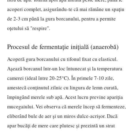
acoperi complet, asigurându-te că mai rămâne un spațiu
de 2-3 cm până la gura borcanului, pentru a permite
oțetului să "respire".
Procesul de fermentație inițială (anaerobă)
Acoperă gura borcanului cu tifonul fixat cu elasticul.
Așează borcanul într-un loc întunecat și la temperatura
camerei (ideal între 20-25°C). În primele 7-10 zile,
amestecă conținutul zilnic cu lingura de lemn curată,
împingând merele sub apă. Acest lucru previne apariția
mucegaiului. Vei observa că merele încep să fermenteze,
eliberând bule de aer și un miros dulce-acrișor. Dacă
apar bucăți de mere care plutesc și prezintă un strat