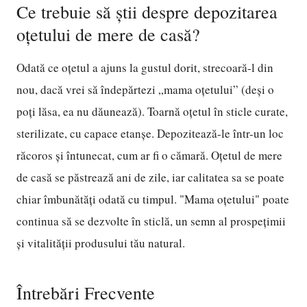
Ce trebuie să știi despre depozitarea
oțetului de mere de casă?
Odată ce oțetul a ajuns la gustul dorit, strecoară-l din
nou, dacă vrei să îndepărtezi „mama oțetului” (deși o
poți lăsa, ea nu dăunează). Toarnă oțetul în sticle curate,
sterilizate, cu capace etanșe. Depozitează-le într-un loc
răcoros și întunecat, cum ar fi o cămară. Oțetul de mere
de casă se păstrează ani de zile, iar calitatea sa se poate
chiar îmbunătăți odată cu timpul. "Mama oțetului" poate
continua să se dezvolte în sticlă, un semn al prospețimii
și vitalității produsului tău natural.
Întrebări Frecvente