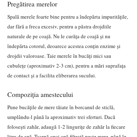
Pregătirea merelor
Spală merele foarte bine pentru a îndepărta impuritățile,
dar fără a freca excesiv, pentru a păstra drojdiile
naturale de pe coajă. Nu le curăța de coajă și nu
îndepărta cotorul, deoarece acestea conțin enzime și
drojdii valoroase. Taie merele în bucăți mici sau
cubulețe (aproximativ 2-3 cm), pentru a mări suprafața
de contact și a facilita eliberarea sucului.
Compoziția amestecului
Pune bucățile de mere tăiate în borcanul de sticlă,
umplându-l până la aproximativ trei sferturi. Dacă
folosești zahăr, adaugă 1-2 lingurițe de zahăr la fiecare
litru de apă. Toarnă apoi apă filtrată peste mere, până le