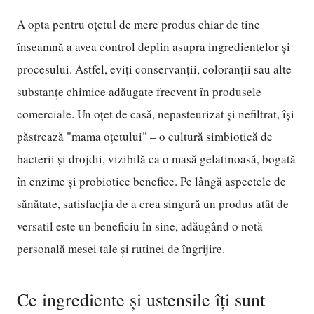
A opta pentru oțetul de mere produs chiar de tine
înseamnă a avea control deplin asupra ingredientelor și
procesului. Astfel, eviți conservanții, coloranții sau alte
substanțe chimice adăugate frecvent în produsele
comerciale. Un oțet de casă, nepasteurizat și nefiltrat, își
păstrează "mama oțetului" – o cultură simbiotică de
bacterii și drojdii, vizibilă ca o masă gelatinoasă, bogată
în enzime și probiotice benefice. Pe lângă aspectele de
sănătate, satisfacția de a crea singură un produs atât de
versatil este un beneficiu în sine, adăugând o notă
personală mesei tale și rutinei de îngrijire.
Ce ingrediente și ustensile îți sunt