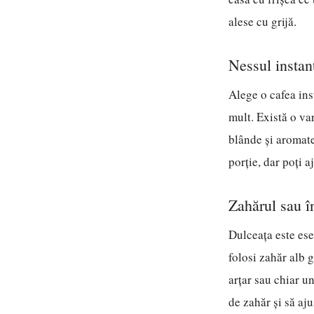
alese cu grijă.
Nessul instan
Alege o cafea inst
mult. Există o va
blânde și aromate
porție, dar poți a
Zahărul sau în
Dulceața este ese
folosi zahăr alb 
arțar sau chiar u
de zahăr și să aj