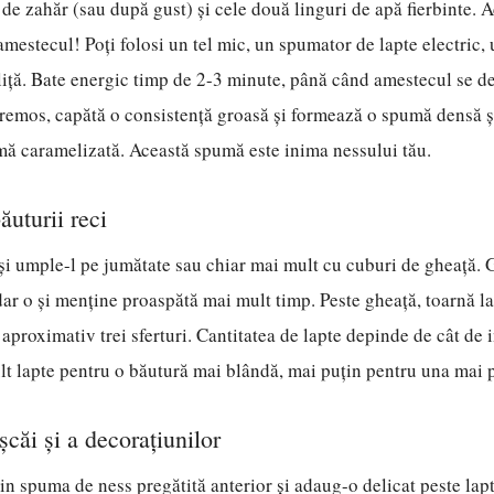
ă de zahăr (sau după gust) și cele două linguri de apă fierbinte.
 amestecul! Poți folosi un tel mic, un spumator de lapte electric
liță. Bate energic timp de 2-3 minute, până când amestecul se d
remos, capătă o consistență groasă și formează o spumă densă ș
mă caramelizată. Această spumă este inima nessului tău.
uturii reci
 și umple-l pe jumătate sau chiar mai mult cu cuburi de gheață.
dar o și menține proaspătă mai mult timp. Peste gheață, toarnă la
proximativ trei sferturi. Cantitatea de lapte depinde de cât de 
t lapte pentru o băutură mai blândă, mai puțin pentru una mai 
căi și a decorațiunilor
din spuma de ness pregătită anterior și adaug-o delicat peste la