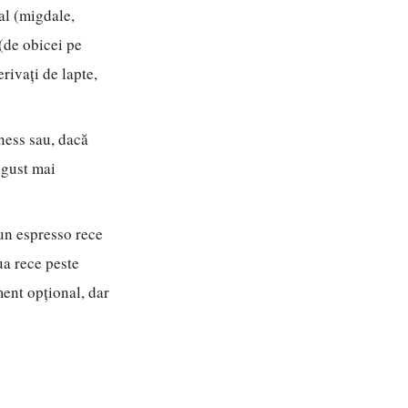
al (migdale,
 (de obicei pe
rivați de lapte,
ness sau, dacă
 gust mai
 un espresso rece
ua rece peste
ment opțional, dar