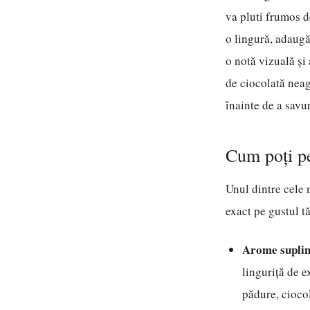
va pluti frumos d
o lingură, adaugă
o notă vizuală și
de ciocolată neag
înainte de a savu
Cum poți pe
Unul dintre cele 
exact pe gustul t
Arome supli
linguriță de e
pădure, ciocol