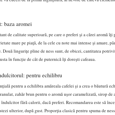
t: baza aromei
ant de calitate superioară, pe care o preferi și a cărei aromă îți
rietate mare pe piață, de la cele cu note mai intense și amare, pâ
. Două lingurițe pline de ness sunt, de obicei, cantitatea potrivi
justa în funcție de cât de puternică îți dorești cafeaua.
dulcitorul: pentru echilibru
nțială pentru a echilibra amăreala cafelei și a crea o băutură ech
granulat, zahăr brun pentru o aromă ușor caramelizată, sirop de 
n îndulcitor fără calorii, dacă preferi. Recomandarea este să înce
ustezi ulterior, după gust. Proporția clasică pentru spuma de ness