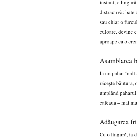
instant, o lingur
distractivă: bate
sau chiar o furcu
culoare, devine c
aproape ca o cre
Asamblarea bă
Ia un pahar înalt
răcește băutura, 
umplând paharul a
cafeaua – mai mul
Adăugarea friș
Cu o lingură, ia 