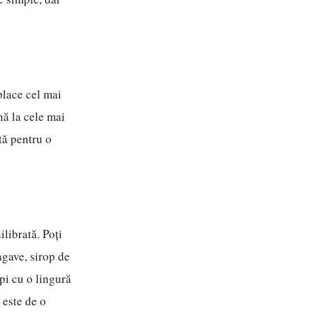
 place cel mai
nă la cele mai
tă pentru o
ilibrată. Poți
agave, sirop de
pi cu o lingură
 este de o