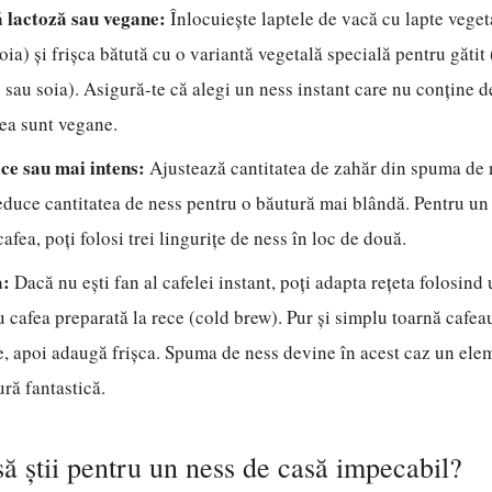
ă lactoză sau vegane:
Înlocuiește laptele de vacă cu lapte veget
oia) și frișca bătută cu o variantă vegetală specială pentru gătit
sau soia). Asigură-te că alegi un ness instant care nu conține de
tea sunt vegane.
ce sau mai intens:
Ajustează cantitatea de zahăr din spuma de 
reduce cantitatea de ness pentru o băutură mai blândă. Pentru un
afea, poți folosi trei lingurițe de ness în loc de două.
a:
Dacă nu ești fan al cafelei instant, poți adapta rețeta folosind
 cafea preparată la rece (cold brew). Pur și simplu toarnă cafea
te, apoi adaugă frișca. Spuma de ness devine în acest caz un ele
ră fantastică.
să știi pentru un ness de casă impecabil?