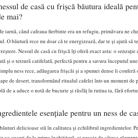
nessul de casă cu frișcă băutura ideală pen
de mai?
de iarnă, când cafeaua fierbinte era un refugiu, primăvara ne c
l. O băutură rece nu doar că te energizează, dar te și ajută să t
reștere. Nessul de casă cu frișcă îți oferă exact asta: o senzație
tă și o textură catifelată, perfectă pentru a savura începutul une
implu ness rece, adăugarea frișcăi și a spumei dense îi conferă 
ape de desert, transformând ritualul cafelei într-un moment de p
lă de a aduce o notă de bucurie și răsfăț în rutina ta, fără efortu
ngredientele esențiale pentru un ness de ca
băuturi delicioase stă în calitatea și echilibrul ingredientelor. 
 te va cuceri de la prima înghițitură, ai nevoie de câteva element