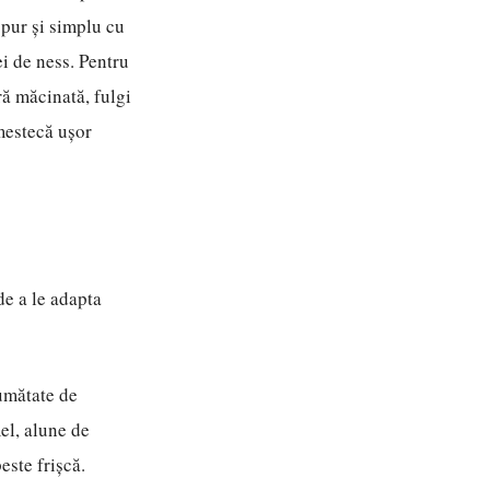
 pur și simplu cu
i de ness. Pentru
ră măcinată, fulgi
mestecă ușor
de a le adapta
umătate de
mel, alune de
este frișcă.