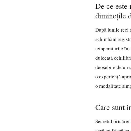
De ce este 
diminețile 
După lunile reci 
schimbăm registru
temperaturile în c
dulceață echilibra
deosebire de un s
o experiență apro
o modalitate simp
Care sunt i
Secretul oricărei 
casă cu frișcă ce