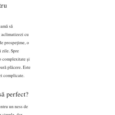
tru
heamă să
e aclimatizezi cu
 de prospețime, o
i zile. Spre
o complexitate și
ură plăcere. Este
ri complicate.
să perfect?
Pentru un ness de
e simple, dar