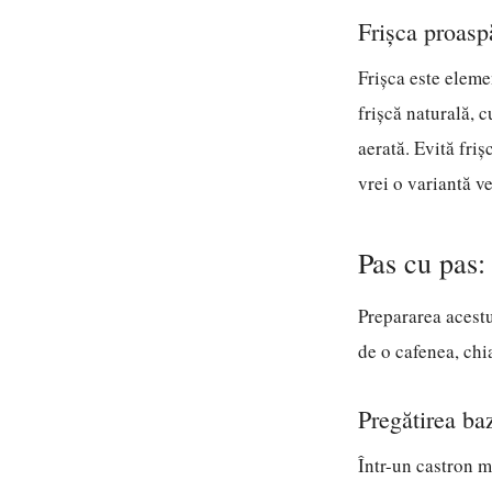
Frișca proaspă
Frișca este eleme
frișcă naturală, 
aerată. Evită friș
vrei o variantă v
Pas cu pas:
Prepararea acestu
de o cafenea, chia
Pregătirea ba
Într-un castron m