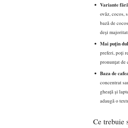
Variante făr
ovăz, cocos, s
bază de cocos 
deși majorita
Mai puțin dul
preferi, poți 
pronunțat de c
Baza de cafe
concentrat sau
gheață și lap
adaugă o textu
Ce trebuie 