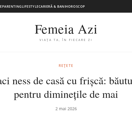
E
PARENTING
LIFESTYLE
CARIERĂ & BANI
HOROSCOP
Femeia Azi
VIAȚA TA, ÎN FIECARE ZI
REȚETE
ci ness de casă cu frișcă: băutu
pentru diminețile de mai
2 mai 2026