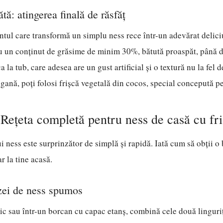
tă: atingerea finală de răsfăț
ntul care transformă un simplu ness rece într-un adevărat delic
cu un conținut de grăsime de minim 30%, bătută proaspăt, până 
ca la tub, care adesea are un gust artificial și o textură nu la fel
egană, poți folosi frișcă vegetală din cocos, special concepută pen
 Rețeta completă pentru ness de casă cu fr
i ness este surprinzător de simplă și rapidă. Iată cum să obții 
r la tine acasă.
zei de ness spumos
ic sau într-un borcan cu capac etanș, combină cele două linguri