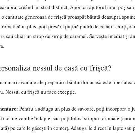
easupra, creând un strat distinct. Apoi, cu ajutorul unui poș sau
 o cantitate generoasă de frișcă proaspăt bătută deasupra spume
 aromatică în plus, poți presăra puțină pudră de cacao, scorțișoa
ră sau chiar un strop de sirop de caramel. Servește imediat și a
ra.
rsonaliza nessul de casă cu frișcă?
mai mari avantaje ale preparării băuturilor acasă este libertatea 
ău. Nessul cu frișcă nu face excepție.
mentare:
Pentru a adăuga un plus de savoare, poți încorpora o j
xtract de vanilie în lapte, sau poți folosi siropuri aromate (cara
ată) pe care le găsești în comerț. Adaugă-le direct în lapte sau p