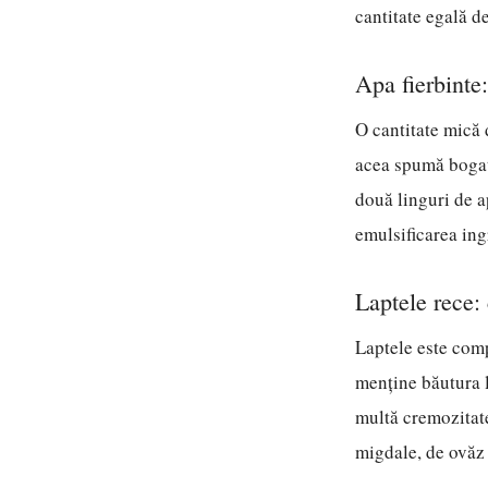
cantitate egală de
Apa fierbinte
O cantitate mică 
acea spumă bogată
două linguri de a
emulsificarea ing
Laptele rece:
Laptele este comp
menține băutura l
multă cremozitate
migdale, de ovăz 