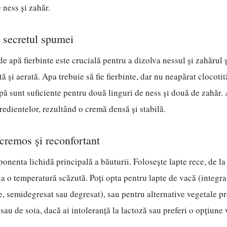
 ness și zahăr.
: secretul spumei
de apă fierbinte este crucială pentru a dizolva nessul și zahărul 
 și aerată. Apa trebuie să fie fierbinte, dar nu neapărat clocoti
pă sunt suficiente pentru două linguri de ness și două de zahăr. 
redientelor, rezultând o cremă densă și stabilă.
 cremos și reconfortant
onenta lichidă principală a băuturii. Folosește lapte rece, de la 
a o temperatură scăzută. Poți opta pentru lapte de vacă (integra
, semidegresat sau degresat), sau pentru alternative vegetale p
sau de soia, dacă ai intoleranță la lactoză sau preferi o opțiune