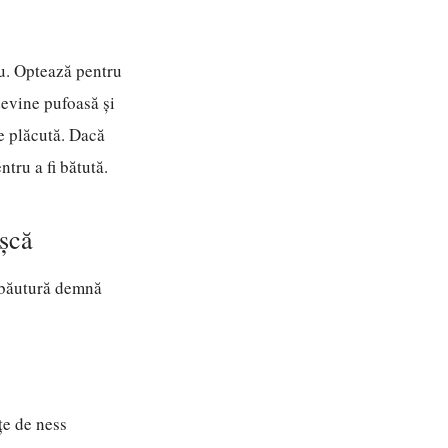
iu. Optează pentru
devine pufoasă și
 de plăcută. Dacă
tru a fi bătută.
ișcă
o băutură demnă
țe de ness