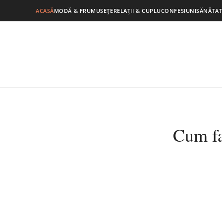
ACASĂ
MODĂ & FRUMUSEȚE
RELAȚII & CUPLU
CONFESIUNI
SĂNĂTAT
Cum fa