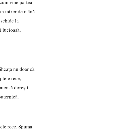
 Acum vine partea
, un mixer de mână
eschide la
i lucioasă,
 Gheața nu doar că
ptele rece,
intensă dorești
puternică.
ptele rece. Spuma