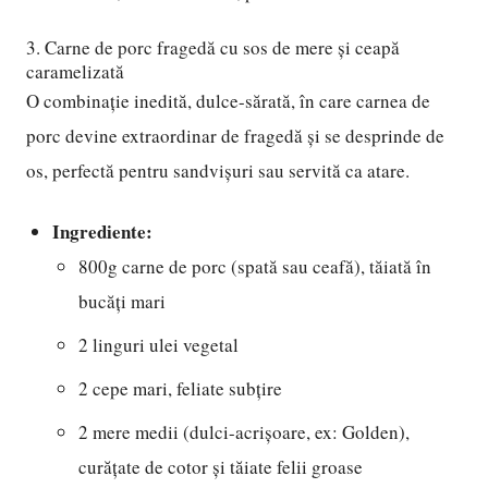
3. Carne de porc fragedă cu sos de mere și ceapă
caramelizată
O combinație inedită, dulce-sărată, în care carnea de
porc devine extraordinar de fragedă și se desprinde de
os, perfectă pentru sandvișuri sau servită ca atare.
Ingrediente:
800g carne de porc (spată sau ceafă), tăiată în
bucăți mari
2 linguri ulei vegetal
2 cepe mari, feliate subțire
2 mere medii (dulci-acrișoare, ex: Golden),
curățate de cotor și tăiate felii groase