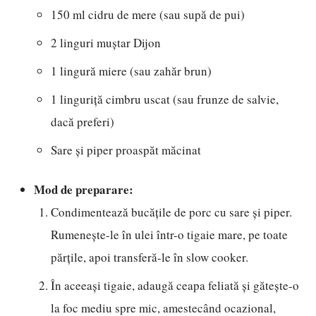
150 ml cidru de mere (sau supă de pui)
2 linguri muștar Dijon
1 lingură miere (sau zahăr brun)
1 linguriță cimbru uscat (sau frunze de salvie,
dacă preferi)
Sare și piper proaspăt măcinat
Mod de preparare:
Condimentează bucățile de porc cu sare și piper.
Rumenește-le în ulei într-o tigaie mare, pe toate
părțile, apoi transferă-le în slow cooker.
În aceeași tigaie, adaugă ceapa feliată și gătește-o
la foc mediu spre mic, amestecând ocazional,