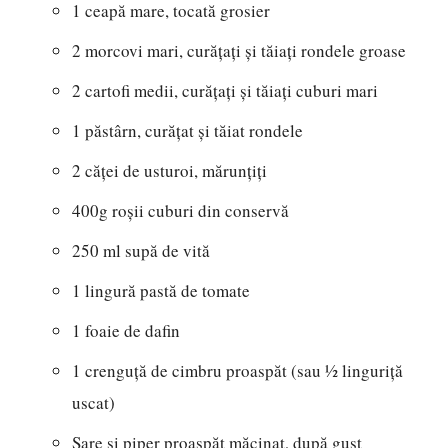
1 ceapă mare, tocată grosier
2 morcovi mari, curățați și tăiați rondele groase
2 cartofi medii, curățați și tăiați cuburi mari
1 păstârn, curățat și tăiat rondele
2 căței de usturoi, mărunțiți
400g roșii cuburi din conservă
250 ml supă de vită
1 lingură pastă de tomate
1 foaie de dafin
1 crenguță de cimbru proaspăt (sau ½ linguriță
uscat)
Sare și piper proaspăt măcinat, după gust