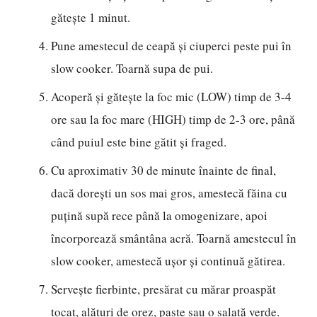
gătește 1 minut.
Pune amestecul de ceapă și ciuperci peste pui în
slow cooker. Toarnă supa de pui.
Acoperă și gătește la foc mic (LOW) timp de 3-4
ore sau la foc mare (HIGH) timp de 2-3 ore, până
când puiul este bine gătit și fraged.
Cu aproximativ 30 de minute înainte de final,
dacă dorești un sos mai gros, amestecă făina cu
puțină supă rece până la omogenizare, apoi
încorporează smântâna acră. Toarnă amestecul în
slow cooker, amestecă ușor și continuă gătirea.
Servește fierbinte, presărat cu mărar proaspăt
tocat, alături de orez, paste sau o salată verde.