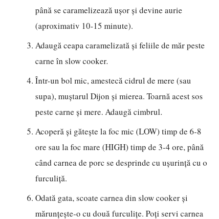
până se caramelizează ușor și devine aurie
(aproximativ 10-15 minute).
Adaugă ceapa caramelizată și feliile de măr peste
carne în slow cooker.
Într-un bol mic, amestecă cidrul de mere (sau
supa), muștarul Dijon și mierea. Toarnă acest sos
peste carne și mere. Adaugă cimbrul.
Acoperă și gătește la foc mic (LOW) timp de 6-8
ore sau la foc mare (HIGH) timp de 3-4 ore, până
când carnea de porc se desprinde cu ușurință cu o
furculiță.
Odată gata, scoate carnea din slow cooker și
mărunțește-o cu două furculițe. Poți servi carnea