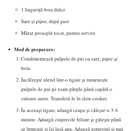
1 linguriță boia dulce
Sare și piper, după gust
Mărar proaspăt tocat, pentru servire
Mod de preparare:
Condimentează pulpele de pui cu sare, piper și
boia.
Încălzește uleiul într-o tigaie și rumenește
pulpele de pui pe toate părțile până capătă o
culoare aurie. Transferă-le în slow cooker.
În aceeași tigaie, adaugă ceapa și călește-o 3-4
minute. Adaugă ciupercile feliate și gătește până
se înmoaie și își lasă apa. Adaugă usturoiul și mai