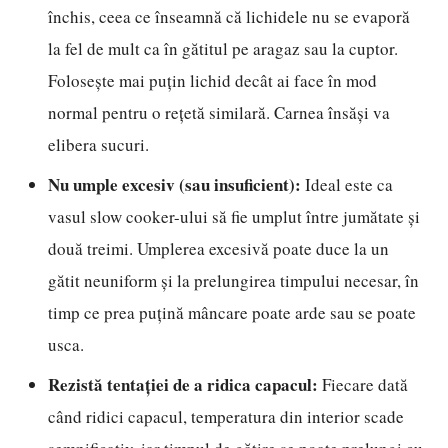
închis, ceea ce înseamnă că lichidele nu se evaporă
la fel de mult ca în gătitul pe aragaz sau la cuptor.
Folosește mai puțin lichid decât ai face în mod
normal pentru o rețetă similară. Carnea însăși va
elibera sucuri.
Nu umple excesiv (sau insuficient):
Ideal este ca
vasul slow cooker-ului să fie umplut între jumătate și
două treimi. Umplerea excesivă poate duce la un
gătit neuniform și la prelungirea timpului necesar, în
timp ce prea puțină mâncare poate arde sau se poate
usca.
Rezistă tentației de a ridica capacul:
Fiecare dată
când ridici capacul, temperatura din interior scade