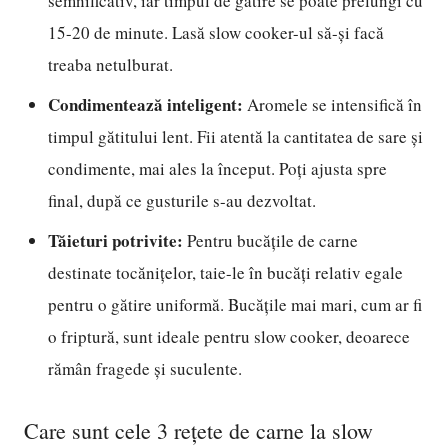
semnificativ, iar timpul de gătire se poate prelungi cu
15-20 de minute. Lasă slow cooker-ul să-și facă
treaba netulburat.
Condimentează inteligent:
Aromele se intensifică în
timpul gătitului lent. Fii atentă la cantitatea de sare și
condimente, mai ales la început. Poți ajusta spre
final, după ce gusturile s-au dezvoltat.
Tăieturi potrivite:
Pentru bucățile de carne
destinate tocănițelor, taie-le în bucăți relativ egale
pentru o gătire uniformă. Bucățile mai mari, cum ar fi
o friptură, sunt ideale pentru slow cooker, deoarece
rămân fragede și suculente.
Care sunt cele 3 rețete de carne la slow