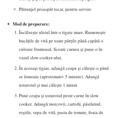
Pătrunjel proaspăt tocat, pentru servire
Mod de preparare:
Încălzește uleiul într-o tigaie mare. Rumenește
bucățile de vită pe toate părțile până capătă o
culoare frumoasă. Scoate carnea și pune-o în
vasul slow cooker-ului.
În aceeași tigaie, adaugă ceapa și călește-o până
se înmoaie (aproximativ 5 minute). Adaugă
usturoiul și mai călește 1 minut.
Pune ceapa și usturoiul peste carne în slow
cooker. Adaugă morcovii, cartofii, păstârnul,
roșiile, supa de vită, pasta de tomate, foaia de