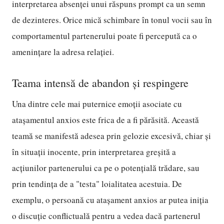
interpretarea absenței unui răspuns prompt ca un semn
de dezinteres. Orice mică schimbare în tonul vocii sau în
comportamentul partenerului poate fi percepută ca o
amenințare la adresa relației.
Teama intensă de abandon și respingere
Una dintre cele mai puternice emoții asociate cu
atașamentul anxios este frica de a fi părăsită. Această
teamă se manifestă adesea prin gelozie excesivă, chiar și
în situații inocente, prin interpretarea greșită a
acțiunilor partenerului ca pe o potențială trădare, sau
prin tendința de a "testa" loialitatea acestuia. De
exemplu, o persoană cu atașament anxios ar putea iniția
o discuție conflictuală pentru a vedea dacă partenerul