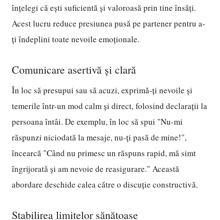
înțelegi că ești suficientă și valoroasă prin tine însăți.
Acest lucru reduce presiunea pusă pe partener pentru a-
ți îndeplini toate nevoile emoționale.
Comunicare asertivă și clară
În loc să presupui sau să acuzi, exprimă-ți nevoile și
temerile într-un mod calm și direct, folosind declarații la
persoana întâi. De exemplu, în loc să spui "Nu-mi
răspunzi niciodată la mesaje, nu-ți pasă de mine!",
încearcă "Când nu primesc un răspuns rapid, mă simt
îngrijorată și am nevoie de reasigurare." Această
abordare deschide calea către o discuție constructivă.
Stabilirea limitelor sănătoase