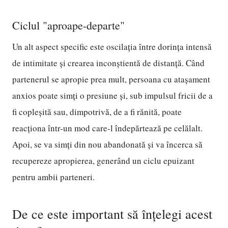
Ciclul "aproape-departe"
Un alt aspect specific este oscilația între dorința intensă
de intimitate și crearea inconștientă de distanță. Când
partenerul se apropie prea mult, persoana cu atașament
anxios poate simți o presiune și, sub impulsul fricii de a
fi copleșită sau, dimpotrivă, de a fi rănită, poate
reacționa într-un mod care-l îndepărtează pe celălalt.
Apoi, se va simți din nou abandonată și va încerca să
recupereze apropierea, generând un ciclu epuizant
pentru ambii parteneri.
De ce este important să înțelegi acest