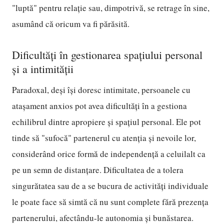
"luptă" pentru relație sau, dimpotrivă, se retrage în sine,
asumând că oricum va fi părăsită.
Dificultăți în gestionarea spațiului personal
și a intimității
Paradoxal, deși își doresc intimitate, persoanele cu
atașament anxios pot avea dificultăți în a gestiona
echilibrul dintre apropiere și spațiul personal. Ele pot
tinde să "sufocă" partenerul cu atenția și nevoile lor,
considerând orice formă de independență a celuilalt ca
pe un semn de distanțare. Dificultatea de a tolera
singurătatea sau de a se bucura de activități individuale
le poate face să simtă că nu sunt complete fără prezența
partenerului, afectându-le autonomia și bunăstarea.