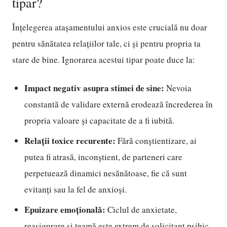
tipar?
Înțelegerea atașamentului anxios este crucială nu doar
pentru sănătatea relațiilor tale, ci și pentru propria ta
stare de bine. Ignorarea acestui tipar poate duce la:
Impact negativ asupra stimei de sine:
Nevoia
constantă de validare externă erodează încrederea în
propria valoare și capacitate de a fi iubită.
Relații toxice recurente:
Fără conștientizare, ai
putea fi atrasă, inconștient, de parteneri care
perpetuează dinamici nesănătoase, fie că sunt
evitanți sau la fel de anxioși.
Epuizare emoțională:
Ciclul de anxietate,
reasigurare și teamă este extrem de solicitant psihic