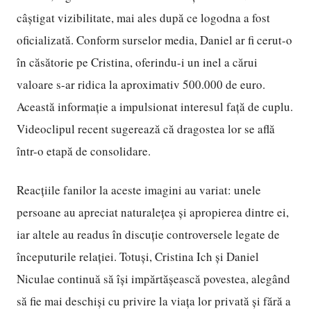
câștigat vizibilitate, mai ales după ce logodna a fost
oficializată. Conform surselor media, Daniel ar fi cerut-o
în căsătorie pe Cristina, oferindu-i un inel a cărui
valoare s-ar ridica la aproximativ 500.000 de euro.
Această informație a impulsionat interesul față de cuplu.
Videoclipul recent sugerează că dragostea lor se află
într-o etapă de consolidare.
Reacțiile fanilor la aceste imagini au variat: unele
persoane au apreciat naturalețea și apropierea dintre ei,
iar altele au readus în discuție controversele legate de
începuturile relației. Totuși, Cristina Ich și Daniel
Niculae continuă să își impărtășească povestea, alegând
să fie mai deschiși cu privire la viața lor privată și fără a