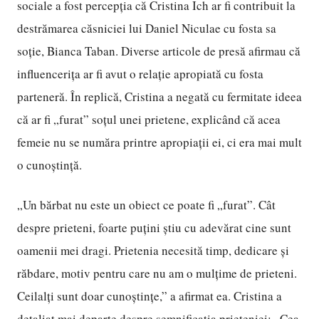
sociale a fost percepția că Cristina Ich ar fi contribuit la
destrămarea căsniciei lui Daniel Niculae cu fosta sa
soție, Bianca Taban. Diverse articole de presă afirmau că
influencerița ar fi avut o relație apropiată cu fosta
parteneră. În replică, Cristina a negată cu fermitate ideea
că ar fi „furat” soțul unei prietene, explicând că acea
femeie nu se număra printre apropiații ei, ci era mai mult
o cunoștință.
„Un bărbat nu este un obiect ce poate fi „furat”. Cât
despre prieteni, foarte puțini știu cu adevărat cine sunt
oamenii mei dragi. Prietenia necesită timp, dedicare și
răbdare, motiv pentru care nu am o mulțime de prieteni.
Ceilalți sunt doar cunoștințe,” a afirmat ea. Cristina a
detaliat mai departe despre semnificația prieteniei: „Cea