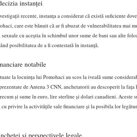
decizia instanței
vestigații recente, instanța a considerat că există suficiente dov
ohaci, care este bănuit că ar fi abuzat de vulnerabilitatea mai m
ii sexuale cu aceștia în schimbul unor sume de bani sau alte folo
vând posibilitatea de a fi contestată în instanță.
inanciare notabile
ctuate la locuința lui Pomohaci au scos la iveală sume considerab
rezentate de Antena 3 CNN, anchetatorii au descoperit la fața l
precum și sume în euro, lire sterline și dolari canadieni. Aceste 
 cu privire la activitățile sale financiare și la posibila lor legătu
nchetei și perspectivele legale