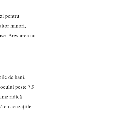
ezi pentru
ultor minori,
ase. Arestarea nu
ile de bani.
ocului peste 7.9
sume ridică
ră cu acuzațiile