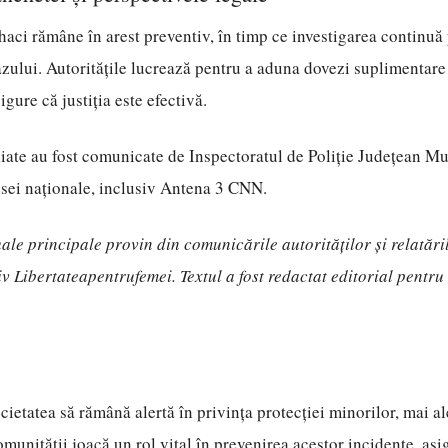
aci rămâne în arest preventiv, în timp ce investigarea continuă p
zului. Autoritățile lucrează pentru a aduna dovezi suplimentare 
sigure că justiția este efectivă.
liate au fost comunicate de Inspectoratul de Poliție Județean Mu
esei naționale, inclusiv Antena 3 CNN.
uale principale provin din comunicările autorităților și relatări
iv Libertateapentrufemei. Textul a fost redactat editorial pentr
cietatea să rămână alertă în privința protecției minorilor, mai al
munității joacă un rol vital în prevenirea acestor incidente, a