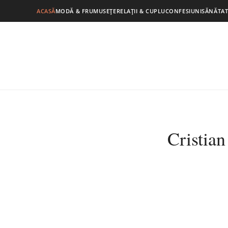
ACASĂ
MODĂ & FRUMUSEȚE
RELAȚII & CUPLU
CONFESIUNI
SĂNĂTAT
Cristian