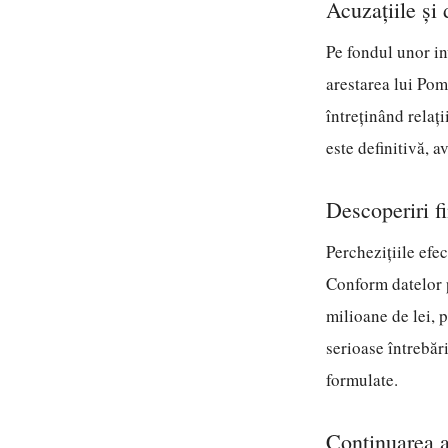
Acuzațiile și 
Pe fondul unor in
arestarea lui Pom
întreținând relaț
este definitivă, a
Descoperiri f
Perchezițiile efe
Conform datelor p
milioane de lei, 
serioase întrebări
formulate.
Continuarea a