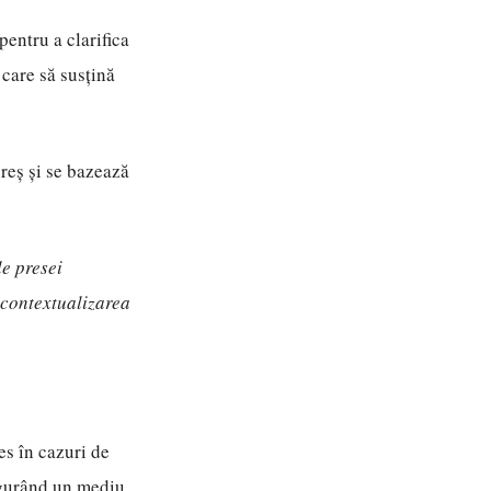
entru a clarifica
care să susțină
reș și se bazează
le presei
u contextualizarea
es în cazuri de
sigurând un mediu