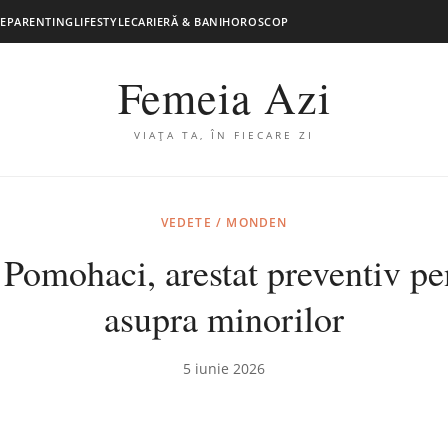
E
PARENTING
LIFESTYLE
CARIERĂ & BANI
HOROSCOP
Femeia Azi
VIAȚA TA, ÎN FIECARE ZI
VEDETE / MONDEN
 Pomohaci, arestat preventiv pe
asupra minorilor
5 iunie 2026