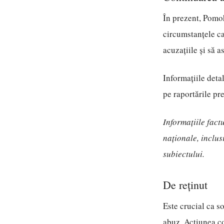
În prezent, Pomoh
circumstanțele ca
acuzațiile și să a
Informațiile deta
pe raportările pr
Informațiile fact
naționale, inclus
subiectului.
De reținut
Este crucial ca so
abuz. Acțiunea co