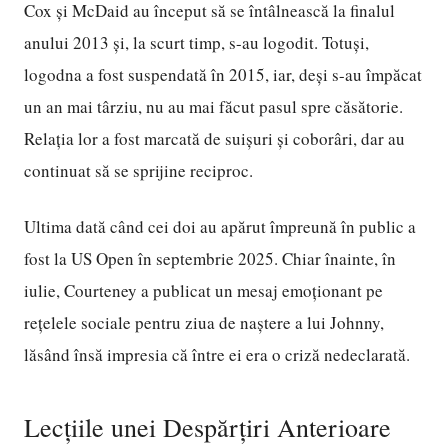
Cox și McDaid au început să se întâlnească la finalul
anului 2013 și, la scurt timp, s-au logodit. Totuși,
logodna a fost suspendată în 2015, iar, deși s-au împăcat
un an mai târziu, nu au mai făcut pasul spre căsătorie.
Relația lor a fost marcată de suișuri și coborâri, dar au
continuat să se sprijine reciproc.
Ultima dată când cei doi au apărut împreună în public a
fost la US Open în septembrie 2025. Chiar înainte, în
iulie, Courteney a publicat un mesaj emoționant pe
rețelele sociale pentru ziua de naștere a lui Johnny,
lăsând însă impresia că între ei era o criză nedeclarată.
Lecțiile unei Despărțiri Anterioare