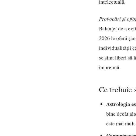
intelectuală.
Provocări și opor
Balanței de a evi
2026 le oferă șan
individualității 
se simt liberi să 
împreună.
Ce trebuie 
Astrologia es
bine decât alt
este mai mult
Comunicarea 