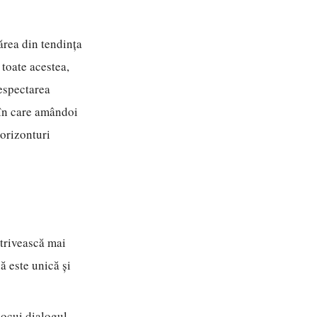
ărea din tendința
 toate acestea,
respectarea
, în care amândoi
 orizonturi
trivească mai
ă este unică și
locui dialogul