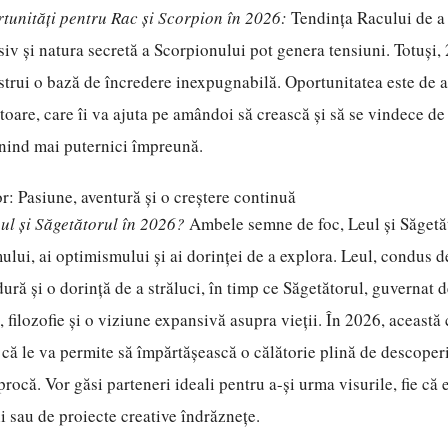
tunități pentru Rac și Scorpion în 2026:
Tendința Racului de a 
siv și natura secretă a Scorpionului pot genera tensiuni. Totuși,
strui o bază de încredere inexpugnabilă. Oportunitatea este de 
toare, care îi va ajuta pe amândoi să crească și să se vindece de
nind mai puternici împreună.
or: Pasiune, aventură și o creștere continuă
ul și Săgetătorul în 2026?
Ambele semne de foc, Leul și Săgetăt
ului, ai optimismului și ai dorinței de a explora. Leul, condus 
ură și o dorință de a străluci, în timp ce Săgetătorul, guvernat d
ă, filozofie și o viziune expansivă asupra vieții. În 2026, această
 că le va permite să împărtășească o călătorie plină de descoperi
procă. Vor găsi parteneri ideali pentru a-și urma visurile, fie că 
ii sau de proiecte creative îndrăznețe.