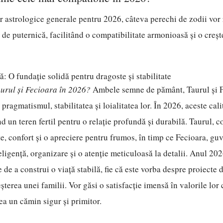
or astrologice generale pentru 2026, câteva perechi de zodii vor 
de puternică, facilitând o compatibilitate armonioasă și o creșt
ă: O fundație solidă pentru dragoste și stabilitate
aurul și Fecioara în 2026?
Ambele semne de pământ, Taurul și F
ragmatismul, stabilitatea și loialitatea lor. În 2026, aceste cali
nd un teren fertil pentru o relație profundă și durabilă. Taurul,
e, confort și o apreciere pentru frumos, în timp ce Fecioara, gu
eligență, organizare și o atenție meticuloasă la detalii. Anul 202
 de a construi o viață stabilă, fie că este vorba despre proiecte 
șterea unei familii. Vor găsi o satisfacție imensă în valorile lor
rea un cămin sigur și primitor.