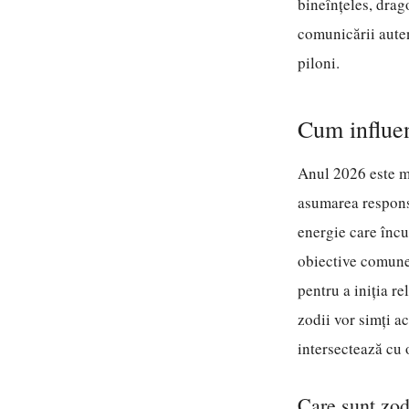
bineînțeles, drago
comunicării auten
piloni.
Cum influen
Anul 2026 este ma
asumarea responsa
energie care încu
obiective comune 
pentru a iniția r
zodii vor simți a
intersectează cu 
Care sunt zod