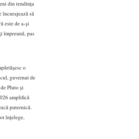
eni din tendința
e încurajează să
ă este de a-și
eți împreună, pas
mpărtășesc o
acul, guvernat de
de Pluto și
2026 amplifică
ihică puternică.
ot înțelege,