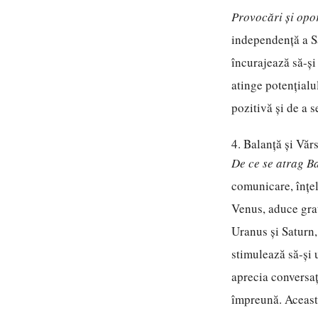
Provocări și opor
independență a Să
încurajează să-și 
atinge potențialu
pozitivă și de a s
4. Balanță și Văr
De ce se atrag B
comunicare, înțel
Venus, aduce graț
Uranus și Saturn, 
stimulează să-și u
aprecia conversaț
împreună. Această