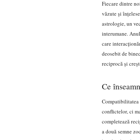
Fiecare dintre no
văzute și înțeles
astrologie, un ve
interumane. Anul 
care interacționă
deosebit de binec
reciprocă și creșt
Ce înseamnă
Compatibilitatea 
conflictelor, ci m
completează reci
a două semne zodi