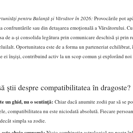
tunități pentru Balanță și Vărsător în 2026:
Provocările pot ap
ta confruntările sau din detașarea emoțională a Vărsătorului. Cu
sa de a-și consolida legătura prin comunicare deschisă și prin 
celuilalt. Oportunitatea este de a forma un parteneriat echilibrat
fie ei înșiși, contribuind activ la un scop comun și explorând noi
să știi despre compatibilitatea în dragoste?
te un ghid, nu o sentință:
Chiar dacă anumite zodii par să se po
ele, compatibilitatea nu este niciodată absolută. Fiecare persoan
 decât simpla sa zodie.
este cheia supremă:
Nicio combinație astrologică nu poate în