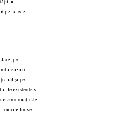
ății, a
ui pe aceste
idare, pe
conturează o
țional și pe
urile existente și
mite combinații de
rumurile lor se