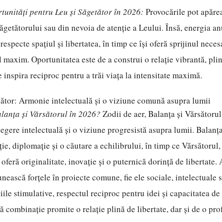
tunități pentru Leu și Săgetător în 2026:
Provocările pot apărea
getătorului sau din nevoia de atenție a Leului. Însă, energia an
respecte spațiul și libertatea, în timp ce își oferă sprijinul neces
l maxim. Oportunitatea este de a construi o relație vibrantă, pli
e inspira reciproc pentru a trăi viața la intensitate maximă.
sător: Armonie intelectuală și o viziune comună asupra lumii
alanța și Vărsătorul în 2026?
Zodii de aer, Balanța și Vărsătorul
egere intelectuală și o viziune progresistă asupra lumii. Balanț
ie, diplomație și o căutare a echilibrului, în timp ce Vărsătorul
oferă originalitate, inovație și o puternică dorință de libertate.
nească forțele în proiecte comune, fie ele sociale, intelectuale s
iile stimulative, respectul reciproc pentru idei și capacitatea de
 combinație promite o relație plină de libertate, dar și de o pr