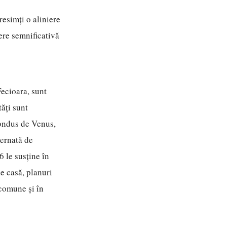
resimți o aliniere
ere semnificativă
ecioara, sunt
tăți sunt
 condus de Venus,
vernată de
6 le susține în
de casă, planuri
 comune și în