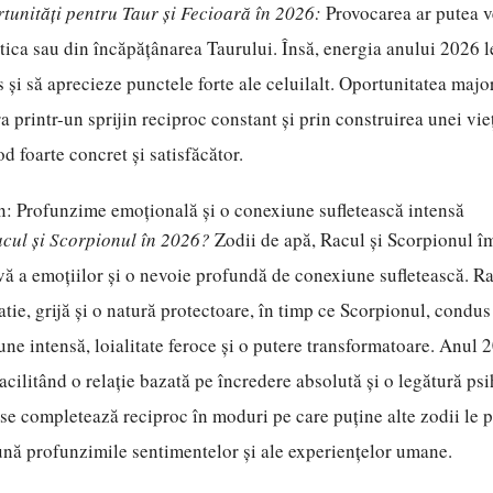
tunități pentru Taur și Fecioară în 2026:
Provocarea ar putea v
itica sau din încăpățânarea Taurului. Însă, energia anului 2026 l
și să aprecieze punctele forte ale celuilalt. Oportunitatea major
a printr-un sprijin reciproc constant și prin construirea unei vi
d foarte concret și satisfăcător.
n: Profunzime emoțională și o conexiune sufletească intensă
acul și Scorpionul în 2026?
Zodii de apă, Racul și Scorpionul î
ivă a emoțiilor și o nevoie profundă de conexiune sufletească. R
ie, grijă și o natură protectoare, în timp ce Scorpionul, condus 
une intensă, loialitate feroce și o putere transformatoare. Anul 
facilitând o relație bazată pe încredere absolută și o legătură ps
se completează reciproc în moduri pe care puține alte zodii le p
nă profunzimile sentimentelor și ale experiențelor umane.