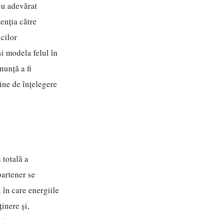
cu adevărat
enția către
cilor
i modela felul în
nunță a fi
ine de înțelegere
 totală a
partener se
în care energiile
inere și,