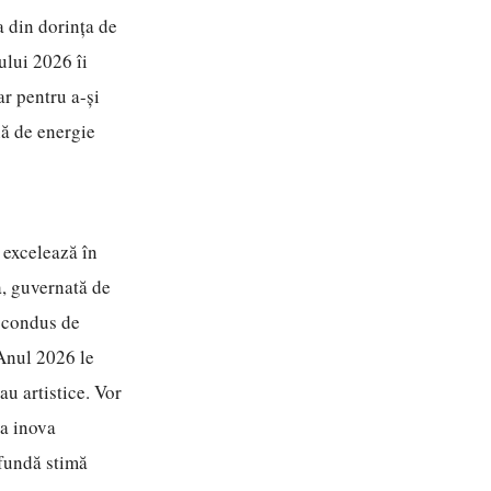
 din dorința de
ului 2026 îi
ar pentru a-și
nă de energie
 excelează în
a, guvernată de
, condus de
 Anul 2026 le
au artistice. Vor
 a inova
ofundă stimă