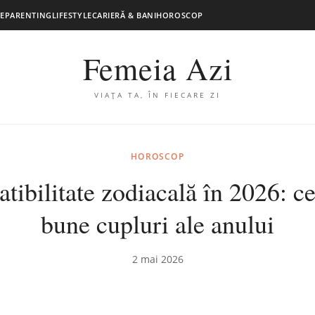
E
PARENTING
LIFESTYLE
CARIERĂ & BANI
HOROSCOP
Femeia Azi
VIAȚA TA, ÎN FIECARE ZI
HOROSCOP
ibilitate zodiacală în 2026: c
bune cupluri ale anului
2 mai 2026