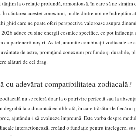
i tânjim la o relație profundă, armonioasă, în care să ne simțim 
e. În căutarea acestei conexiuni, multe dintre noi ne îndreptăm at
chi ghid care ne poate oferi perspective valoroase asupra dinami
2026 aduce cu sine energii cosmice specifice, ce pot influența ș
m cu partenerii noștri. Astfel, anumite combinații zodiacale se a
uvântate de astre, promițând conexiuni profunde și durabile, pl
ere alături de cel drag.
 cu adevărat compatibilitatea zodiacală?
zodiacală nu se referă doar la o potrivire perfectă sau la absența
ai degrabă la o dinamică echilibrată, în care trăsăturile fiecărui 
proc, ajutându-i să evolueze împreună. Este vorba despre modul 
acale interacționează, creând o fundație pentru înțelegere, susț