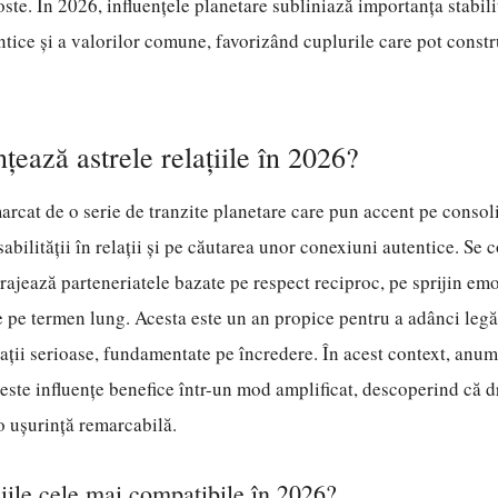
ste. În 2026, influențele planetare subliniază importanța stabilit
tice și a valorilor comune, favorizând cuplurile care pot constr
țează astrele relațiile în 2026?
rcat de o serie de tranzite planetare care pun accent pe consol
bilității în relații și pe căutarea unor conexiuni autentice. Se 
rajează parteneriatele bazate pe respect reciproc, pe sprijin emo
pe termen lung. Acesta este un an propice pentru a adânci legăt
elații serioase, fundamentate pe încredere. În acest context, anu
ceste influențe benefice într-un mod amplificat, descoperind că d
o ușurință remarcabilă.
iile cele mai compatibile în 2026?