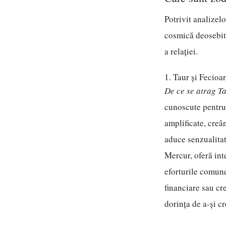
Potrivit analizel
cosmică deosebit 
a relației.
1. Taur și Fecioar
De ce se atrag T
cunoscute pentru p
amplificate, creâ
aduce senzualitat
Mercur, oferă int
eforturile comune
financiare sau cre
dorința de a-și c