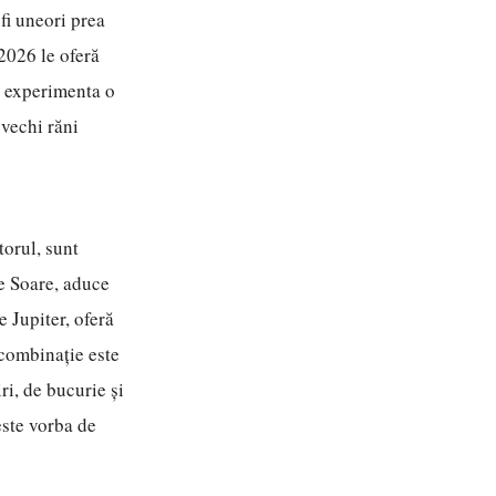
fi uneori prea
 2026 le oferă
a experimenta o
 vechi răni
orul, sunt
de Soare, aduce
e Jupiter, oferă
 combinație este
ri, de bucurie și
este vorba de