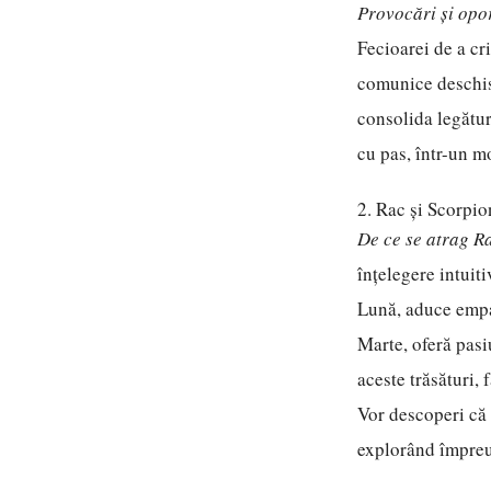
Provocări și opor
Fecioarei de a cr
comunice deschis 
consolida legătur
cu pas, într-un mo
2. Rac și Scorpio
De ce se atrag R
înțelegere intuit
Lună, aduce empat
Marte, oferă pasi
aceste trăsături, 
Vor descoperi că 
explorând împreu