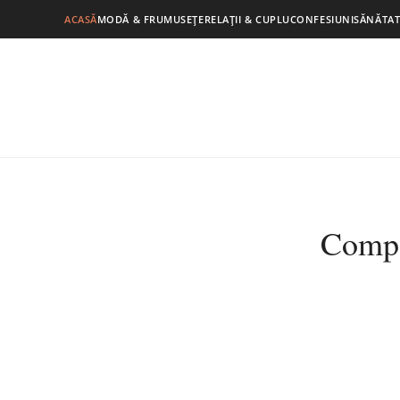
ACASĂ
MODĂ & FRUMUSEȚE
RELAȚII & CUPLU
CONFESIUNI
SĂNĂTAT
Compat