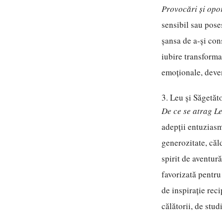
Provocări și opor
sensibil sau pose
șansa de a-și con
iubire transforma
emoționale, deve
3. Leu și Săgetăt
De ce se atrag Le
adepții entuziasm
generozitate, căld
spirit de aventur
favorizată pentru
de inspirație reci
călătorii, de stud