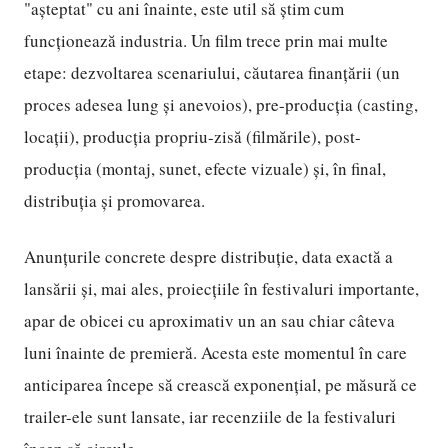
"așteptat" cu ani înainte, este util să știm cum
funcționează industria. Un film trece prin mai multe
etape: dezvoltarea scenariului, căutarea finanțării (un
proces adesea lung și anevoios), pre-producția (casting,
locații), producția propriu-zisă (filmările), post-
producția (montaj, sunet, efecte vizuale) și, în final,
distribuția și promovarea.
Anunțurile concrete despre distribuție, data exactă a
lansării și, mai ales, proiecțiile în festivaluri importante,
apar de obicei cu aproximativ un an sau chiar câteva
luni înainte de premieră. Acesta este momentul în care
anticiparea începe să crească exponențial, pe măsură ce
trailer-ele sunt lansate, iar recenziile de la festivaluri