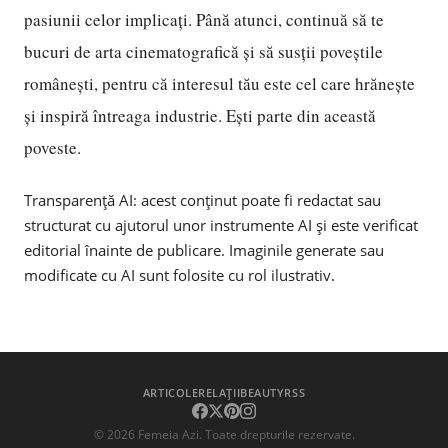
pasiunii celor implicați. Până atunci, continuă să te
bucuri de arta cinematografică și să susții poveștile
românești, pentru că interesul tău este cel care hrănește
și inspiră întreaga industrie. Ești parte din această
poveste.
Transparență AI: acest conținut poate fi redactat sau
structurat cu ajutorul unor instrumente AI și este verificat
editorial înainte de publicare. Imaginile generate sau
modificate cu AI sunt folosite cu rol ilustrativ.
ARTICOLE
RELAȚII
BEAUTY
RSS
©
2026
Femeia Azi. Toate drepturile rezervate.