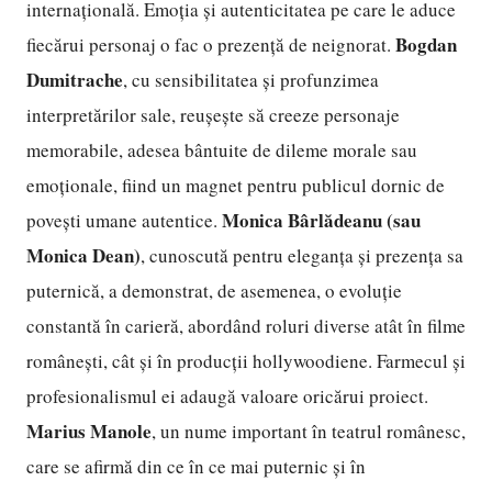
internațională. Emoția și autenticitatea pe care le aduce
Bogdan
fiecărui personaj o fac o prezență de neignorat.
Dumitrache
, cu sensibilitatea și profunzimea
interpretărilor sale, reușește să creeze personaje
memorabile, adesea bântuite de dileme morale sau
emoționale, fiind un magnet pentru publicul dornic de
Monica Bârlădeanu (sau
povești umane autentice.
Monica Dean)
, cunoscută pentru eleganța și prezența sa
puternică, a demonstrat, de asemenea, o evoluție
constantă în carieră, abordând roluri diverse atât în filme
românești, cât și în producții hollywoodiene. Farmecul și
profesionalismul ei adaugă valoare oricărui proiect.
Marius Manole
, un nume important în teatrul românesc,
care se afirmă din ce în ce mai puternic și în