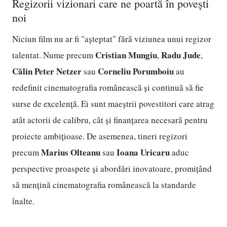
Regizorii vizionari care ne poartă în povești
noi
Niciun film nu ar fi "așteptat" fără viziunea unui regizor
Cristian Mungiu
Radu Jude
talentat. Nume precum
,
,
Călin Peter Netzer
Corneliu Porumboiu
sau
au
redefinit cinematografia românească și continuă să fie
surse de excelență. Ei sunt maeștrii povestitori care atrag
atât actorii de calibru, cât și finanțarea necesară pentru
proiecte ambițioase. De asemenea, tineri regizori
Marius Olteanu
Ioana Uricaru
precum
sau
aduc
perspective proaspete și abordări inovatoare, promițând
să mențină cinematografia românească la standarde
înalte.