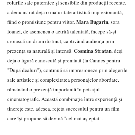
rolurile sale puternice și sensibile din producții recente,
a demonstrat deja o maturitate artistică impresionantă,
Mara Bugarin
fiind o promisiune pentru viitor.
, sora
Ioanei, de asemenea o actriță talentată, începe să-și
croiască un drum distinct, captivând audiența prin
Cosmina Stratan
prezența sa naturală și intensă.
, deși
deja o figură cunoscută și premiată (la Cannes pentru
"După dealuri"), continuă să impresioneze prin alegerile
sale artistice și complexitatea personajelor abordate,
rămânând o prezență importantă în peisajul
cinematografic. Această combinație între experiență și
tinerețe este, adesea, rețeta succesului pentru un film
care își propune să devină "cel mai așteptat".