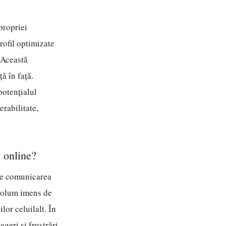
propriei
profil optimizate
 Această
ă în față.
potențialul
erabilitate,
 online?
ste comunicarea
 volum imens de
lor celuilalt. În
egeri și frustrări.