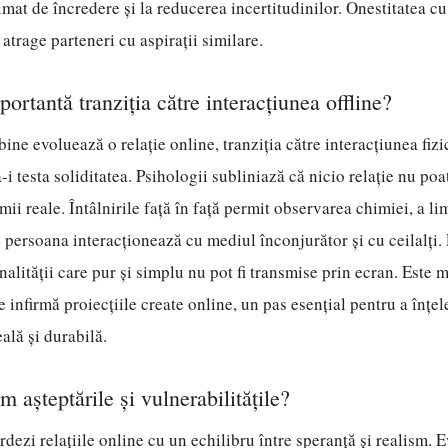
imat de încredere și la reducerea incertitudinilor. Onestitatea cu
a atrage parteneri cu aspirații similare.
ortantă tranziția către interacțiunea offline?
bine evoluează o relație online, tranziția către interacțiunea fizi
i testa soliditatea. Psihologii subliniază că nicio relație nu poat
mii reale. Întâlnirile față în față permit observarea chimiei, a l
 persoana interacționează cu mediul înconjurător și cu ceilalți.
nalității care pur și simplu nu pot fi transmise prin ecran. Este
e infirmă proiecțiile create online, un pas esențial pentru a înțe
ală și durabilă.
 așteptările și vulnerabilitățile?
dezi relațiile online cu un echilibru între speranță și realism. E