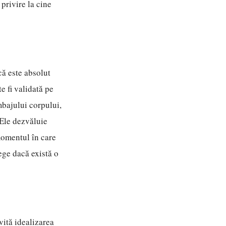
 privire la cine
că este absolut
e fi validată pe
imbajului corpului,
 Ele dezvăluie
 momentul în care
lege dacă există o
vită idealizarea