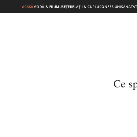
ACASĂ
MODĂ & FRUMUSEȚE
RELAȚII & CUPLU
CONFESIUNI
SĂNĂTAT
Ce sp