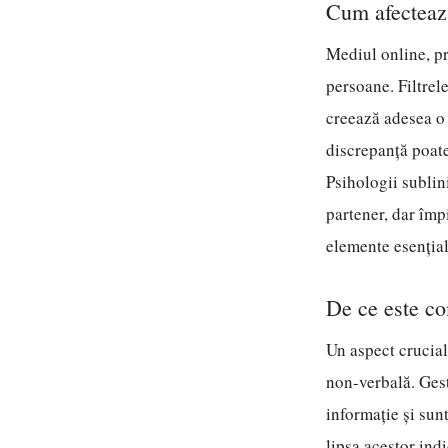
Cum afectează 
Mediul online, pr
persoane. Filtrele
creează adesea o 
discrepanță poate
Psihologii sublin
partener, dar împ
elemente esențial
De ce este co
Un aspect crucial
non-verbală. Gest
informație și sun
lipsa acestor indi