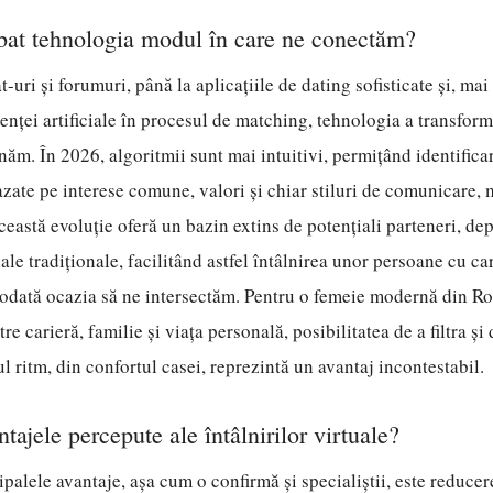
at tehnologia modul în care ne conectăm?
-uri și forumuri, până la aplicațiile de dating sofisticate și, mai
genței artificiale în procesul de matching, tehnologia a transfor
onăm. În 2026, algoritmii sunt mai intuitivi, permițând identific
azate pe interese comune, valori și chiar stiluri de comunicare, 
Această evoluție oferă un bazin extins de potențiali parteneri, de
ale tradiționale, facilitând astfel întâlnirea unor persoane cu car
iodată ocazia să ne intersectăm. Pentru o femeie modernă din Ro
re carieră, familie și viața personală, posibilitatea de a filtra și
l ritm, din confortul casei, reprezintă un avantaj incontestabil.
tajele percepute ale întâlnirilor virtuale?
ipalele avantaje, așa cum o confirmă și specialiștii, este reducer