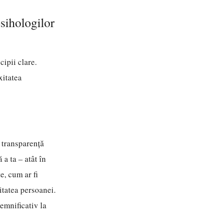
sihologilor
cipii clare.
xitatea
n transparență
a ta – atât în
te, cum ar fi
itatea persoanei.
emnificativ la