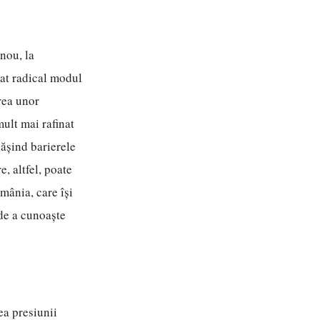
 nou, la
mat radical modul
area unor
mult mai rafinat
pășind barierele
e, altfel, poate
mânia, care își
 de a cunoaște
ea presiunii