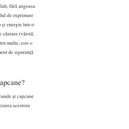
ilalt, fără angoasa
odul de exprimare
 și energie într-o
e căutare (vârstă,
tru multe, este o
ment de siguranță
 capcane?
scunde și capcane
tizarea acestora