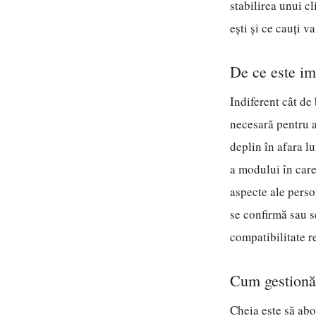
stabilirea unui cl
ești și ce cauți v
De ce este imp
Indiferent cât de 
necesară pentru a-
deplin în afara lu
a modului în care
aspecte ale perso
se confirmă sau s
compatibilitate re
Cum gestionăm
Cheia este să abor