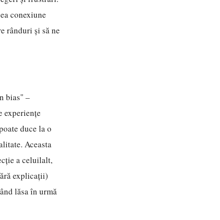
acea conexiune
re rânduri și să ne
n bias" –
de experiențe
poate duce la o
litate. Aceasta
ție a celuilalt,
ără explicații)
tând lăsa în urmă