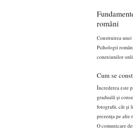
Fundamentel
români
Construirea unei r
Psihologii români
conexiunilor onli
Cum se constr
Încrederea este pi
graduală și conse
fotografii, cât și
prezența pe alte 
O comunicare desc