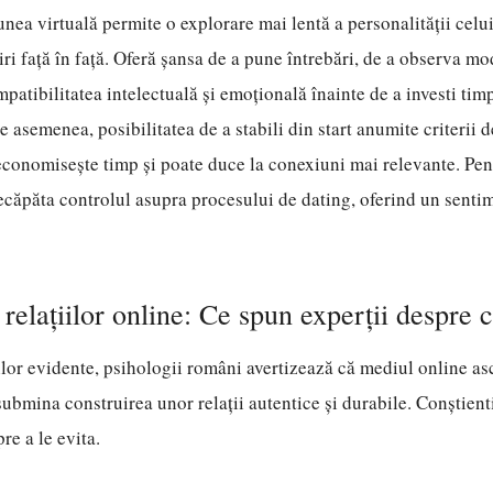
iunea virtuală permite o explorare mai lentă a personalității celu
iri față în față. Oferă șansa de a pune întrebări, de a observa m
patibilitatea intelectuală și emoțională înainte de a investi timp
De asemenea, posibilitatea de a stabili din start anumite criterii d
 economisește timp și poate duce la conexiuni mai relevante. Pen
ecăpăta controlul asupra procesului de dating, oferind un senti
 relațiilor online: Ce spun experții despre
ilor evidente, psihologii români avertizează că mediul online a
 submina construirea unor relații autentice și durabile. Conștien
re a le evita.