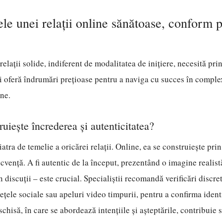
e unei relații online sănătoase, conform p
elații solide, indiferent de modalitatea de inițiere, necesită prin
 oferă îndrumări prețioase pentru a naviga cu succes în comple
ne.
uiește încrederea și autenticitatea?
atra de temelie a oricărei relații. Online, ea se construiește pri
cvență. A fi autentic de la început, prezentând o imagine realistă 
 în discuții – este crucial. Specialiștii recomandă verificări discre
rețele sociale sau apeluri video timpurii, pentru a confirma ident
hisă, în care se abordează intențiile și așteptările, contribuie s