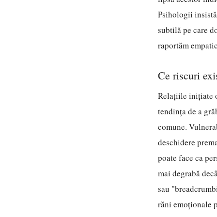
Psihologii insist
subtilă pe care do
raportăm empatic l
Ce riscuri ex
Relațiile inițiat
tendința de a gră
comune. Vulnerab
deschidere premat
poate face ca per
mai degrabă decât
sau "breadcrumbi
răni emoționale 