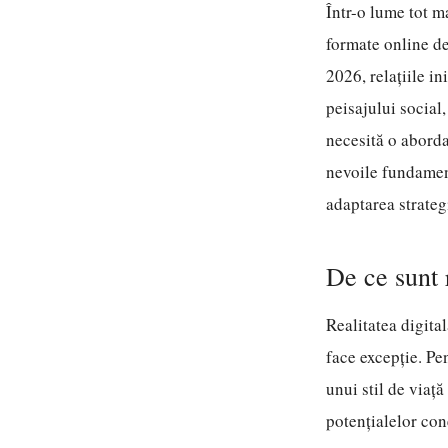
Într-o lume tot m
formate online de
2026, relațiile i
peisajului social
necesită o aborda
nevoile fundamen
adaptarea strateg
De ce sunt r
Realitatea digital
face excepție. Pe
unui stil de viaț
potențialelor con