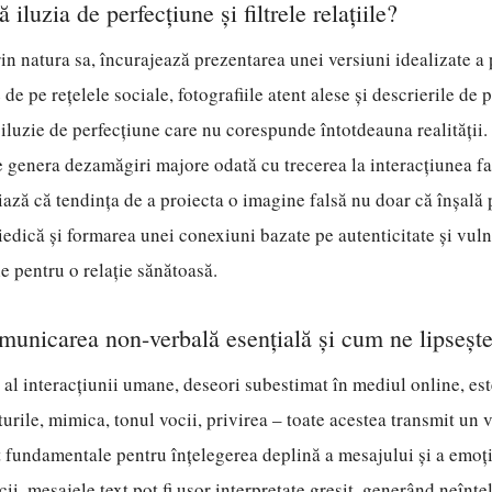
iluzia de perfecțiune și filtrele relațiile?
in natura sa, încurajează prezentarea unei versiuni idealizate a 
 de pe rețelele sociale, fotografiile atent alese și descrierile de 
iluzie de perfecțiune care nu corespunde întotdeauna realității.
 genera dezamăgiri majore odată cu trecerea la interacțiunea faț
iază că tendința de a proiecta o imagine falsă nu doar că înșală 
iedică și formarea unei conexiuni bazate pe autenticitate și vuln
e pentru o relație sănătoasă.
municarea non-verbală esențială și cum ne lipsește
 al interacțiunii umane, deseori subestimat în mediul online, e
urile, mimica, tonul vocii, privirea – toate acestea transmit un
t fundamentale pentru înțelegerea deplină a mesajului și a emoții
cii, mesajele text pot fi ușor interpretate greșit, generând neînțel