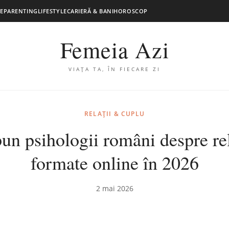
E
PARENTING
LIFESTYLE
CARIERĂ & BANI
HOROSCOP
Femeia Azi
VIAȚA TA, ÎN FIECARE ZI
RELAȚII & CUPLU
un psihologii români despre rel
formate online în 2026
2 mai 2026