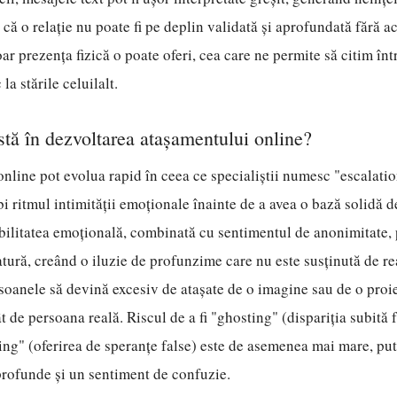
ă că o relație nu poate fi pe deplin validată și aprofundată fără 
ar prezența fizică o poate oferi, cea care ne permite să citim înt
a stările celuilalt.
istă în dezvoltarea atașamentului online?
e online pot evolua rapid în ceea ce specialiștii numesc "escalatio
bi ritmul intimității emoționale înainte de a avea o bază solidă 
ilitatea emoțională, combinată cu sentimentul de anonimitate, 
ură, creând o iluzie de profunzime care nu este susținută de rea
soanele să devină excesiv de atașate de o imagine sau de o proiec
 de persoana reală. Riscul de a fi "ghosting" (dispariția subită f
ng" (oferirea de speranțe false) este de asemenea mai mare, pu
profunde și un sentiment de confuzie.