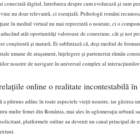
ai conectată digital, întrebarea despre cum evoluează și sunt per
vine nu doar relevantă, ci esențială. Psihologii români recunos
nițiate în mediul virtual nu mai reprezintă o noutate, ci o compon
, aducând atât oportunități valoroase de conexiune, cât și noi pr
re conștientă și matură. Ei subliniază că, deși mediul de formar
tale umane de atașament, înțelegere și parteneriat rămân cons
iilor noastre de navigare în universul complex al interacțiunilor 
elațiile online o realitate incontestabilă î
ă a pătruns adânc în toate aspectele vieții noastre, iar găsirea u
ntru multe femei din România, mai ales în aglomerația urbană sa
ă solicitant, platformele online au devenit un canal principal de 
exiuni.