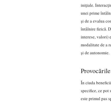
inițiale. Interacț
unei prime întâln
și de a evalua com
întâlnire fizică. 
interese, valori)
modalitate de a r
și de autonomie.
Provocările
În ciuda benefici
specifice, ce pot
este primul pas sp