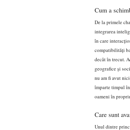
Cum a schimb
De la primele chat
integrarea inteli
în care interacți
compatibilități b
decât în trecut. 
geografice și soci
nu am fi avut nic
împarte timpul înt
oameni în propriu
Care sunt avan
Unul dintre princ