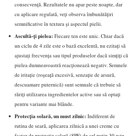
consecvență. Rezultatele nu apar peste noapte, dar
cu aplicare regulată, veți observa îmbunătățiri
semnificative în textura și aspectul pielii.
Ascultă-ți pielea:
Fiecare ten este unic. Chiar dacă
un ciclu de 4 zile este o bază excelentă, nu ezitați să
ajustați frecvența sau tipul produselor dacă simțiți că
pielea dumneavoastră reacționează negativ. Semnele
de iritație (roșeață excesivă, senzație de arsură,
descuamare puternică) sunt semnale că trebuie să
răriți utilizarea ingredientelor active sau să optați
pentru variante mai blânde.
Protecția solară, un must zilnic:
Indiferent de
rutina de seară, aplicarea zilnică a unei creme cu
factor de protecție solară (SPF) de cel puțin 30 este