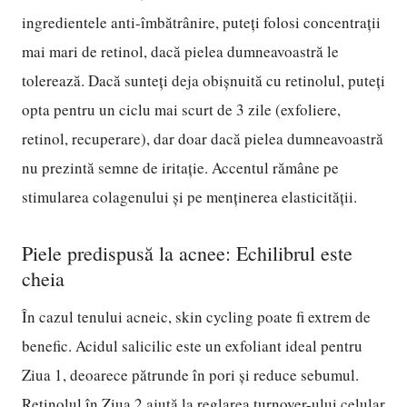
ingredientele anti-îmbătrânire, puteți folosi concentrații
mai mari de retinol, dacă pielea dumneavoastră le
tolerează. Dacă sunteți deja obișnuită cu retinolul, puteți
opta pentru un ciclu mai scurt de 3 zile (exfoliere,
retinol, recuperare), dar doar dacă pielea dumneavoastră
nu prezintă semne de iritație. Accentul rămâne pe
stimularea colagenului și pe menținerea elasticității.
Piele predispusă la acnee: Echilibrul este
cheia
În cazul tenului acneic, skin cycling poate fi extrem de
benefic. Acidul salicilic este un exfoliant ideal pentru
Ziua 1, deoarece pătrunde în pori și reduce sebumul.
Retinolul în Ziua 2 ajută la reglarea turnover-ului celular