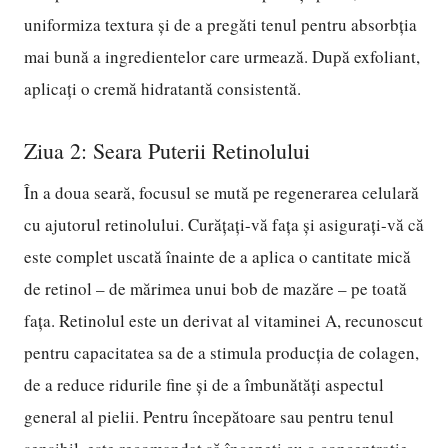
uniformiza textura și de a pregăti tenul pentru absorbția
mai bună a ingredientelor care urmează. După exfoliant,
aplicați o cremă hidratantă consistentă.
Ziua 2: Seara Puterii Retinolului
În a doua seară, focusul se mută pe regenerarea celulară
cu ajutorul retinolului. Curățați-vă fața și asigurați-vă că
este complet uscată înainte de a aplica o cantitate mică
de retinol – de mărimea unui bob de mazăre – pe toată
fața. Retinolul este un derivat al vitaminei A, recunoscut
pentru capacitatea sa de a stimula producția de colagen,
de a reduce ridurile fine și de a îmbunătăți aspectul
general al pielii. Pentru începătoare sau pentru tenul