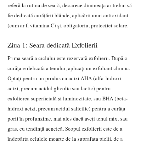
referă la rutina de seară, deoarece dimineața ar trebui să
fie dedicată curățării blânde, aplicării unui antioxidant
(cum ar fi vitamina C) și, obligatoriu, protecției solare.
Ziua 1: Seara dedicată Exfolierii
Prima seară a ciclului este rezervată exfolierii. După o
curățare delicată a tenului, aplicați un exfoliant chimic.
Optați pentru un produs cu acizi AHA (alfa-hidroxi
acizi, precum acidul glicolic sau lactic) pentru
exfolierea superficială și luminozitate, sau BHA (beta-
hidroxi acizi, precum acidul salicilic) pentru a curăța
porii în profunzime, mai ales dacă aveți tenul mixt sau
gras, cu tendință acneică. Scopul exfolierii este de a
îndepărta celulele moarte de la suprafața pielii, de a