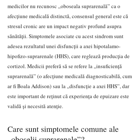
medicilor nu recunosc „oboseala suprarenală” ca o
afecțiune medicală distinctă, consensul general este că
stresul cronic are un impact negativ profund asupra
sănătății. Simptomele asociate cu acest sindrom sunt
adesea rezultatul unei disfuncții a axei hipotalamo-
hipofizo-suprarenale (HHS), care reglează producția de
cortizol. Medicii preferă să se refere la „insuficiență
suprarenală” (o afecțiune medicală diagnosticabilă, cum
ar fi Boala Addison) sau la „disfuncție a axei HHS”, dar
este important de reținut că experiența de epuizare este
validă și necesită atenție.
Care sunt simptomele comune ale
„oboselii suprarenale”?