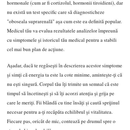
hormonale (cum ar fi cortizolul, hormonii tiroidieni), dar
nu există un test specific care să diagnosticheze
"oboseala suprarenală" așa cum este ea definită popular.
Medicul tău va evalua rezultatele analizelor împreună
cu simptomele și istoricul tău medical pentru a stabili
cel mai bun plan de acțiune.
Așadar, dacă te regăsești în descrierea acestor simptome
și simți că energia ta este la cote minime, amintește-ți că
nu ești singură. Corpul tău îți trimite un semnal că este
timpul să încetinești și să îți acorzi atenția și grija pe
care le meriți. Fii blândă cu tine însăți și caută sprijinul
necesar pentru a-ți recăpăta echilibrul și vitalitatea.
Fiecare pas, oricât de mic, contează pe drumul spre o