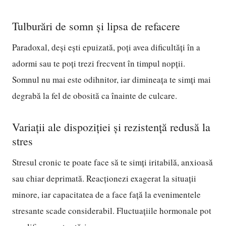
Tulburări de somn și lipsa de refacere
Paradoxal, deși ești epuizată, poți avea dificultăți în a
adormi sau te poți trezi frecvent în timpul nopții.
Somnul nu mai este odihnitor, iar dimineața te simți mai
degrabă la fel de obosită ca înainte de culcare.
Variații ale dispoziției și rezistență redusă la
stres
Stresul cronic te poate face să te simți iritabilă, anxioasă
sau chiar deprimată. Reacționezi exagerat la situații
minore, iar capacitatea de a face față la evenimentele
stresante scade considerabil. Fluctuațiile hormonale pot