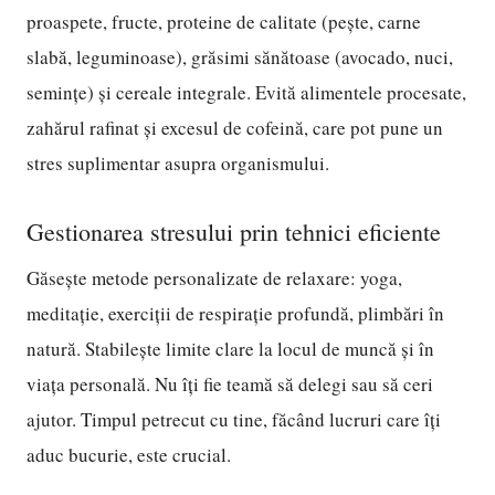
proaspete, fructe, proteine de calitate (pește, carne
slabă, leguminoase), grăsimi sănătoase (avocado, nuci,
semințe) și cereale integrale. Evită alimentele procesate,
zahărul rafinat și excesul de cofeină, care pot pune un
stres suplimentar asupra organismului.
Gestionarea stresului prin tehnici eficiente
Găsește metode personalizate de relaxare: yoga,
meditație, exerciții de respirație profundă, plimbări în
natură. Stabilește limite clare la locul de muncă și în
viața personală. Nu îți fie teamă să delegi sau să ceri
ajutor. Timpul petrecut cu tine, făcând lucruri care îți
aduc bucurie, este crucial.