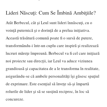
Lideri Născuți: Cum Se Îmbină Ambițiile?
Atât Berbecul, cât și Leul sunt lideri înnăscuți, cu o
voință puternică și o dorință de a prelua inițiativa.
Această trăsătură comună poate fi o sursă de putere,
transformându-i într-un cuplu care inspiră și realizează
lucruri mărețe împreună. Berbecul va fi cel care inițiază
noi proiecte sau direcții, iar Leul va aduce viziunea
grandioasă și capacitatea de a le transforma în realitate,
asigurându-se că ambele personalități își găsesc spațiul
de exprimare. Este esențial să învețe să-și împartă
rolurile de lider și să se susțină reciproc, în loc să
concureze.