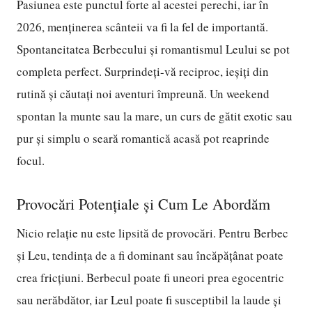
Pasiunea este punctul forte al acestei perechi, iar în
2026, menținerea scânteii va fi la fel de importantă.
Spontaneitatea Berbecului și romantismul Leului se pot
completa perfect. Surprindeți-vă reciproc, ieșiți din
rutină și căutați noi aventuri împreună. Un weekend
spontan la munte sau la mare, un curs de gătit exotic sau
pur și simplu o seară romantică acasă pot reaprinde
focul.
Provocări Potențiale și Cum Le Abordăm
Nicio relație nu este lipsită de provocări. Pentru Berbec
și Leu, tendința de a fi dominant sau încăpățânat poate
crea fricțiuni. Berbecul poate fi uneori prea egocentric
sau nerăbdător, iar Leul poate fi susceptibil la laude și