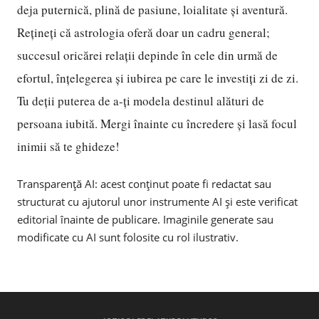
deja puternică, plină de pasiune, loialitate și aventură.
Rețineți că astrologia oferă doar un cadru general;
succesul oricărei relații depinde în cele din urmă de
efortul, înțelegerea și iubirea pe care le investiți zi de zi.
Tu deții puterea de a-ți modela destinul alături de
persoana iubită. Mergi înainte cu încredere și lasă focul
inimii să te ghideze!
Transparență AI: acest conținut poate fi redactat sau
structurat cu ajutorul unor instrumente AI și este verificat
editorial înainte de publicare. Imaginile generate sau
modificate cu AI sunt folosite cu rol ilustrativ.