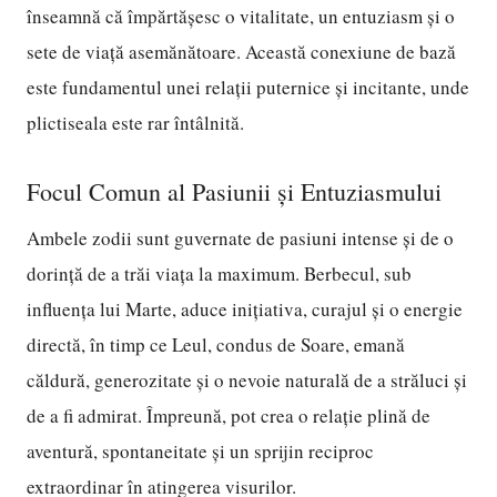
înseamnă că împărtășesc o vitalitate, un entuziasm și o
sete de viață asemănătoare. Această conexiune de bază
este fundamentul unei relații puternice și incitante, unde
plictiseala este rar întâlnită.
Focul Comun al Pasiunii și Entuziasmului
Ambele zodii sunt guvernate de pasiuni intense și de o
dorință de a trăi viața la maximum. Berbecul, sub
influența lui Marte, aduce inițiativa, curajul și o energie
directă, în timp ce Leul, condus de Soare, emană
căldură, generozitate și o nevoie naturală de a străluci și
de a fi admirat. Împreună, pot crea o relație plină de
aventură, spontaneitate și un sprijin reciproc
extraordinar în atingerea visurilor.