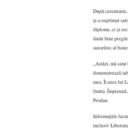
După ceremonie, 
și-a exprimat sat
diplome, ci și re
tânăr bine pregăti
surorilor, al bone
„Astăzi, mă simt 
demonstrează iubi
mea. Îi urez lui 
limita. Împreună,
Prodan.
Informațiile factu
inclusiv Libertat