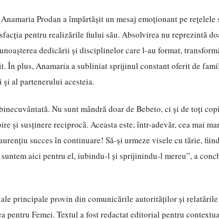
Anamaria Prodan a împărtășit un mesaj emoționant pe rețelele s
isfacția pentru realizările fiului său. Absolvirea nu reprezintă d
cunoașterea dedicării și disciplinelor care l-au format, transform
t. În plus, Anamaria a subliniat sprijinul constant oferit de famil
i și al partenerului acesteia.
binecuvântată. Nu sunt mândră doar de Bebeto, ci și de toți copi
re și susținere reciprocă. Aceasta este, într-adevăr, cea mai mar
Laurențiu succes în continuare! Să-și urmeze visele cu tărie, fiin
 suntem aici pentru el, iubindu-l și sprijinindu-l mereu”, a con
ale principale provin din comunicările autorităților și relatările
ea pentru Femei. Textul a fost redactat editorial pentru contextu