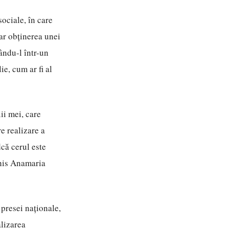
ociale, în care
oar obținerea unei
ându-l într-un
ie, cum ar fi al
ii mei, care
e realizare a
dcă cerul este
chis Anamaria
 presei naționale,
alizarea