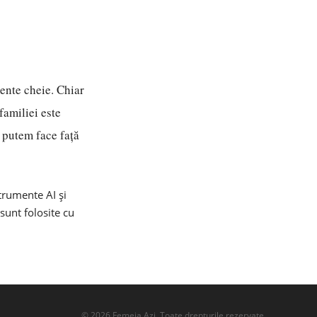
mente cheie. Chiar
familiei este
 putem face față
strumente AI și
 sunt folosite cu
©
2026
Femeia Azi. Toate drepturile rezervate.