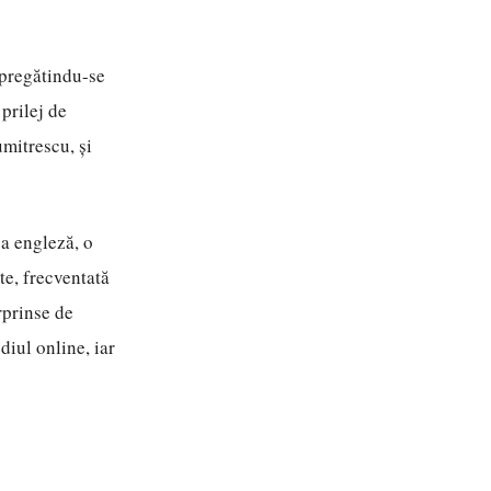
 pregătindu-se
prilej de
mitrescu, și
ba engleză, o
te, frecventată
rprinse de
iul online, iar