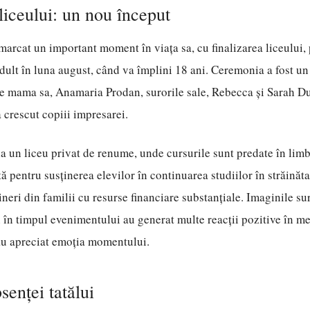
liceului: un nou început
marcat un important moment în viața sa, cu finalizarea liceului,
dult în luna august, când va împlini 18 ani. Ceremonia a fost un 
de mama sa, Anamaria Prodan, surorile sale, Rebecca și Sarah Du
a crescut copiii impresarei.
la un liceu privat de renume, unde cursurile sunt predate în lim
tă pentru susținerea elevilor în continuarea studiilor în străinăta
neri din familii cu resurse financiare substanțiale. Imaginile su
n timpul evenimentului au generat multe reacții pozitive în med
 au apreciat emoția momentului.
senței tatălui