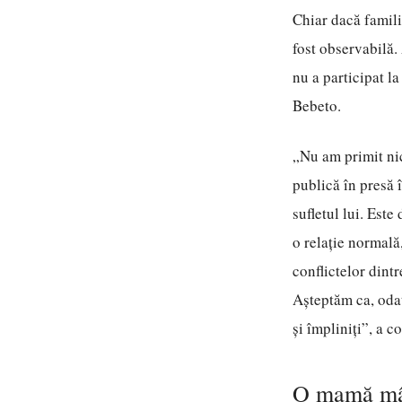
Chiar dacă famili
fost observabilă.
nu a participat la
Bebeto.
„Nu am primit nic
publică în presă 
sufletul lui. Est
o relație normală
conflictelor dint
Așteptăm ca, odat
și împliniți”, a c
O mamă mâ