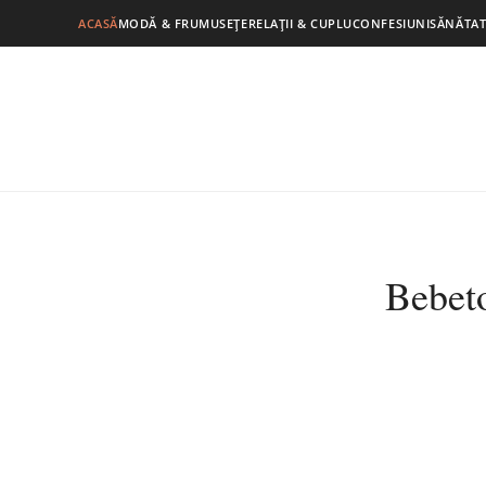
ACASĂ
MODĂ & FRUMUSEȚE
RELAȚII & CUPLU
CONFESIUNI
SĂNĂTAT
Bebeto