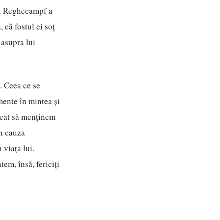
țiu Reghecampf a
 că fostul ei soț
 asupra lui
. Ceea ce se
mente în mintea și
rcat să menținem
in cauza
viața lui.
em, însă, fericiți