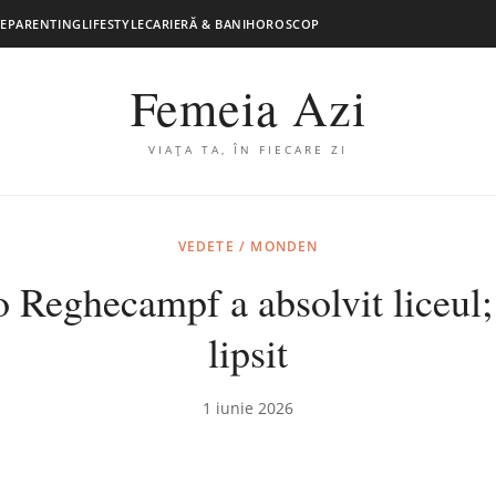
E
PARENTING
LIFESTYLE
CARIERĂ & BANI
HOROSCOP
Femeia Azi
VIAȚA TA, ÎN FIECARE ZI
VEDETE / MONDEN
 Reghecampf a absolvit liceul; 
lipsit
1 iunie 2026