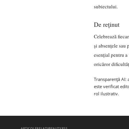
subiectului.
De reținut
Celebrează fiecar
și absențele sau 
esențial pentru 
oricăror dificultă
Transparență AI: a
este verificat edi
rol ilustrativ.
ARTICOLE
RELAȚII
BEAUTY
RSS