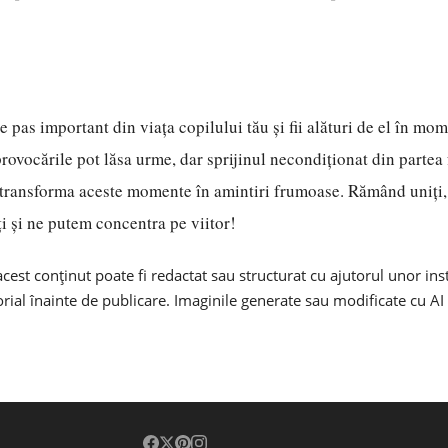
e pas important din viața copilului tău și fii alături de el în mo
provocările pot lăsa urme, dar sprijinul necondiționat din partea 
a transforma aceste momente în amintiri frumoase. Rămând uniți,
ți și ne putem concentra pe viitor!
cest conținut poate fi redactat sau structurat cu ajutorul unor in
torial înainte de publicare. Imaginile generate sau modificate cu AI