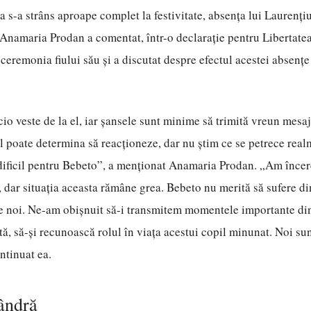
a s-a strâns aproape complet la festivitate, absența lui Lauren
 Anamaria Prodan a comentat, într-o declarație pentru Libertatea,
 ceremonia fiului său și a discutat despre efectul acestei absențe
io veste de la el, iar șansele sunt minime să trimită vreun mesaj
îl poate determina să reacționeze, dar nu știm ce se petrece real
e dificil pentru Bebeto”, a menționat Anamaria Prodan. „Am înce
, dar situația aceasta rămâne grea. Bebeto nu merită să sufere d
re noi. Ne-am obișnuit să-i transmitem momentele importante din 
ă, să-și recunoască rolul în viața acestui copil minunat. Noi sunt
ontinuat ea.
ndră