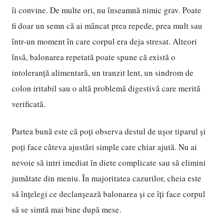
îi convine. De multe ori, nu înseamnă nimic grav. Poate
fi doar un semn că ai mâncat prea repede, prea mult sau
într-un moment în care corpul era deja stresat. Alteori
însă, balonarea repetată poate spune că există o
intoleranță alimentară, un tranzit lent, un sindrom de
colon iritabil sau o altă problemă digestivă care merită
verificată.
Partea bună este că poți observa destul de ușor tiparul și
poți face câteva ajustări simple care chiar ajută. Nu ai
nevoie să intri imediat în diete complicate sau să elimini
jumătate din meniu. În majoritatea cazurilor, cheia este
să înțelegi ce declanșează balonarea și ce îți face corpul
să se simtă mai bine după mese.