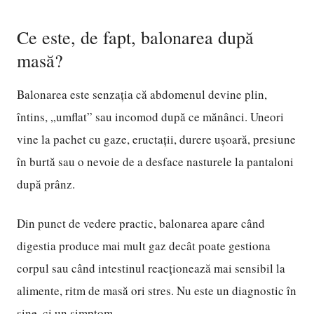
Ce este, de fapt, balonarea după
masă?
Balonarea este senzația că abdomenul devine plin,
întins, „umflat” sau incomod după ce mănânci. Uneori
vine la pachet cu gaze, eructații, durere ușoară, presiune
în burtă sau o nevoie de a desface nasturele la pantaloni
după prânz.
Din punct de vedere practic, balonarea apare când
digestia produce mai mult gaz decât poate gestiona
corpul sau când intestinul reacționează mai sensibil la
alimente, ritm de masă ori stres. Nu este un diagnostic în
sine, ci un simptom.