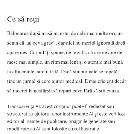
Ce să reții
Balonarea după masă nu este, de cele mai multe ori, un
semn că „ai ceva grav”, dar nici nu merită ignorată dacă
apare des. Corpul îți spune, de regulă, că are nevoie de
mese mai simple, un ritm mai lent și o atenție mai bună
la alimentele care îl irită. Dacă simptomele se repetă,
ține un jurnal și cere ajutor medical. E mai eficient decât
să încerci la nesfârșit să repari ceva fără să știi cauza.
Transparență AI: acest conținut poate fi redactat sau
structurat cu ajutorul unor instrumente AI și este verificat
editorial înainte de publicare. Imaginile generate sau
modificate cu AI sunt folosite cu rol ilustrativ.