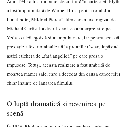
Anul 1945 a fost un punct de cotitură în cariera ei. Blyth
a fost împrumutată de Warner Bros. pentru rolul din
filmul noir „Mildred Pierce”, film care a fost regizat de
Michael Curtiz. La doar 17 ani, ea a interpretat-o pe
Veda, o fiică egoistă si manipulatoare, iar pentru această
prestație a fost nominalizată la premiile Oscar, depășind
astfel eticheta de „fată angelică” pe care presa o
impusese. Totuși, aceasta realizare a fost umbrită de
moartea mamei sale, care a decedat din cauza cancerului
chiar înainte de lansarea filmului.
O luptă dramatică și revenirea pe
scenă
În 1946, Blyth a avut parte de un accident serios pe