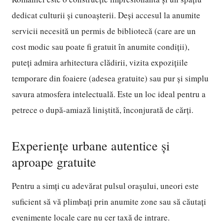
dedicat culturii și cunoașterii. Deși accesul la anumite
servicii necesită un permis de bibliotecă (care are un
cost modic sau poate fi gratuit în anumite condiții),
puteți admira arhitectura clădirii, vizita expozițiile
temporare din foaiere (adesea gratuite) sau pur și simplu
savura atmosfera intelectuală. Este un loc ideal pentru a
petrece o după-amiază liniștită, înconjurată de cărți.
Experiențe urbane autentice și
aproape gratuite
Pentru a simți cu adevărat pulsul orașului, uneori este
suficient să vă plimbați prin anumite zone sau să căutați
evenimente locale care nu cer taxă de intrare.