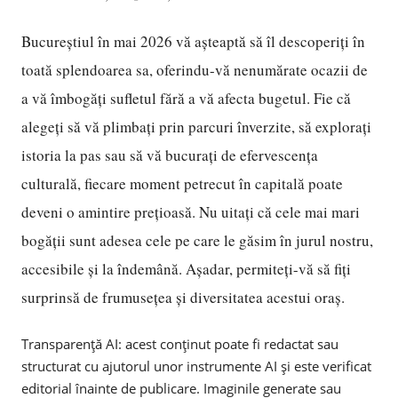
Bucureștiul în mai 2026 vă așteaptă să îl descoperiți în
toată splendoarea sa, oferindu-vă nenumărate ocazii de
a vă îmbogăți sufletul fără a vă afecta bugetul. Fie că
alegeți să vă plimbați prin parcuri înverzite, să explorați
istoria la pas sau să vă bucurați de efervescența
culturală, fiecare moment petrecut în capitală poate
deveni o amintire prețioasă. Nu uitați că cele mai mari
bogății sunt adesea cele pe care le găsim în jurul nostru,
accesibile și la îndemână. Așadar, permiteți-vă să fiți
surprinsă de frumusețea și diversitatea acestui oraș.
Transparență AI: acest conținut poate fi redactat sau
structurat cu ajutorul unor instrumente AI și este verificat
editorial înainte de publicare. Imaginile generate sau