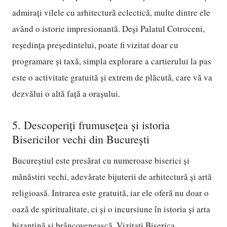
admirați vilele cu arhitectură eclectică, multe dintre ele
având o istorie impresionantă. Deși Palatul Cotroceni,
reședința președintelui, poate fi vizitat doar cu
programare și taxă, simpla explorare a cartierului la pas
este o activitate gratuită și extrem de plăcută, care vă va
dezvălui o altă față a orașului.
5. Descoperiți frumusețea și istoria
Bisericilor vechi din București
Bucureștiul este presărat cu numeroase biserici și
mănăstiri vechi, adevărate bijuterii de arhitectură și artă
religioasă. Intrarea este gratuită, iar ele oferă nu doar o
oază de spiritualitate, ci și o incursiune în istoria și arta
bizantină și brâncovenească. Vizitați Biserica