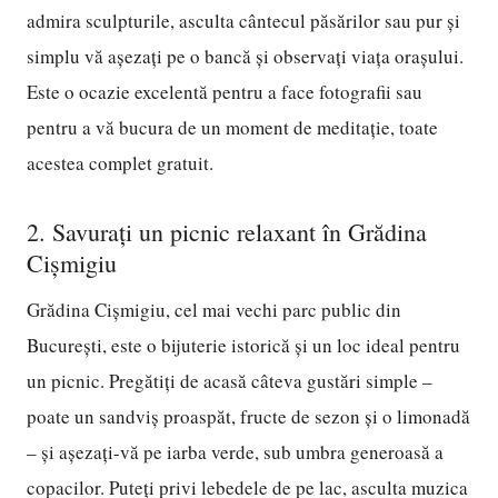
admira sculpturile, asculta cântecul păsărilor sau pur și
simplu vă așezați pe o bancă și observați viața orașului.
Este o ocazie excelentă pentru a face fotografii sau
pentru a vă bucura de un moment de meditație, toate
acestea complet gratuit.
2. Savurați un picnic relaxant în Grădina
Cișmigiu
Grădina Cișmigiu, cel mai vechi parc public din
București, este o bijuterie istorică și un loc ideal pentru
un picnic. Pregătiți de acasă câteva gustări simple –
poate un sandviș proaspăt, fructe de sezon și o limonadă
– și așezați-vă pe iarba verde, sub umbra generoasă a
copacilor. Puteți privi lebedele de pe lac, asculta muzica