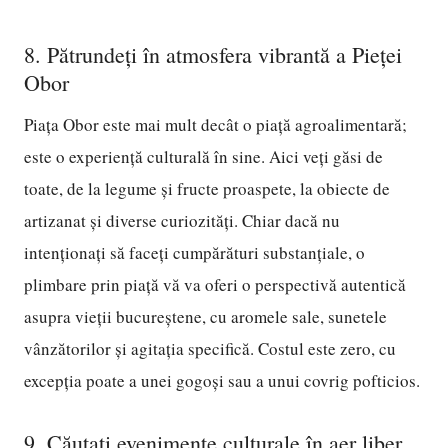
8. Pătrundeți în atmosfera vibrantă a Pieței
Obor
Piața Obor este mai mult decât o piață agroalimentară;
este o experiență culturală în sine. Aici veți găsi de
toate, de la legume și fructe proaspete, la obiecte de
artizanat și diverse curiozități. Chiar dacă nu
intenționați să faceți cumpărături substanțiale, o
plimbare prin piață vă va oferi o perspectivă autentică
asupra vieții bucureștene, cu aromele sale, sunetele
vânzătorilor și agitația specifică. Costul este zero, cu
excepția poate a unei gogoși sau a unui covrig pofticios.
9. Căutați evenimente culturale în aer liber