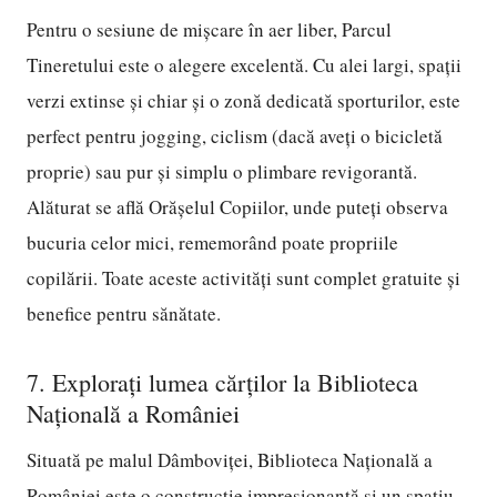
Pentru o sesiune de mișcare în aer liber, Parcul
Tineretului este o alegere excelentă. Cu alei largi, spații
verzi extinse și chiar și o zonă dedicată sporturilor, este
perfect pentru jogging, ciclism (dacă aveți o bicicletă
proprie) sau pur și simplu o plimbare revigorantă.
Alăturat se află Orășelul Copiilor, unde puteți observa
bucuria celor mici, rememorând poate propriile
copilării. Toate aceste activități sunt complet gratuite și
benefice pentru sănătate.
7. Explorați lumea cărților la Biblioteca
Națională a României
Situată pe malul Dâmboviței, Biblioteca Națională a
României este o construcție impresionantă și un spațiu