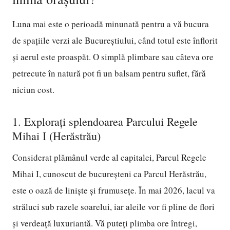
Luna mai este o perioadă minunată pentru a vă bucura
de spațiile verzi ale Bucureștiului, când totul este înflorit
și aerul este proaspăt. O simplă plimbare sau câteva ore
petrecute în natură pot fi un balsam pentru suflet, fără
niciun cost.
1. Explorați splendoarea Parcului Regele
Mihai I (Herăstrău)
Considerat plămânul verde al capitalei, Parcul Regele
Mihai I, cunoscut de bucureșteni ca Parcul Herăstrău,
este o oază de liniște și frumusețe. În mai 2026, lacul va
străluci sub razele soarelui, iar aleile vor fi pline de flori
și verdeață luxuriantă. Vă puteți plimba ore întregi,